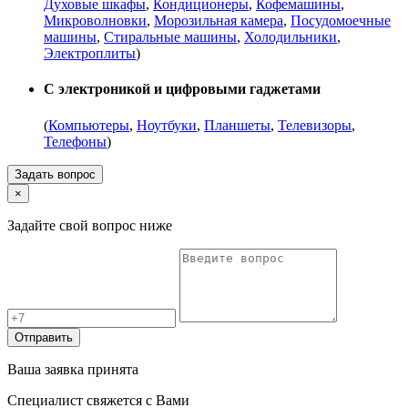
Духовые шкафы
,
Кондиционеры
,
Кофемашины
,
Микроволновки
,
Морозильная камера
,
Посудомоечные
машины
,
Стиральные машины
,
Холодильники
,
Электроплиты
)
С электроникой и цифровыми гаджетами
(
Компьютеры
,
Ноутбуки
,
Планшеты
,
Телевизоры
,
Телефоны
)
Задать вопрос
×
Задайте свой вопрос ниже
Отправить
Ваша заявка принята
Специалист свяжется с Вами