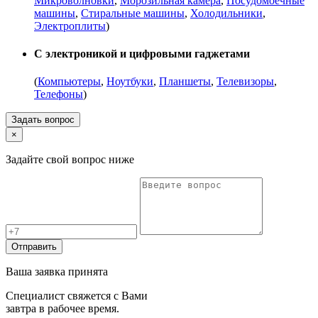
Микроволновки
,
Морозильная камера
,
Посудомоечные
машины
,
Стиральные машины
,
Холодильники
,
Электроплиты
)
С электроникой и цифровыми гаджетами
(
Компьютеры
,
Ноутбуки
,
Планшеты
,
Телевизоры
,
Телефоны
)
Задать вопрос
×
Задайте свой вопрос ниже
Отправить
Ваша заявка принята
Специалист свяжется с Вами
завтра в рабочее время.