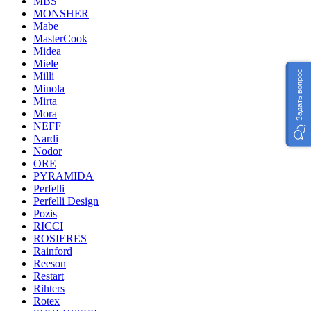
MBS
MONSHER
Mabe
MasterCook
Midea
Miele
Задать вопрос
Milli
Minola
Mirta
Mora
NEFF
Nardi
Nodor
ORE
PYRAMIDA
Perfelli
Perfelli Design
Pozis
RICCI
ROSIERES
Rainford
Reeson
Restart
Rihters
Rotex