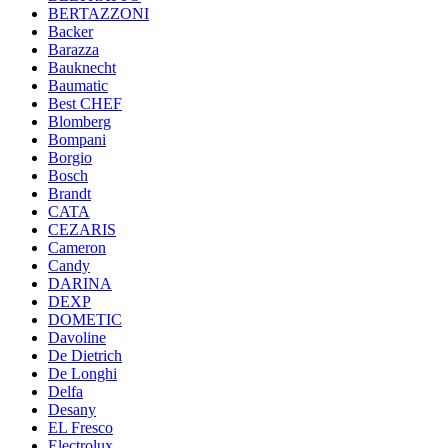
BERTAZZONI
Backer
Barazza
Bauknecht
Baumatic
Best CHEF
Blomberg
Bompani
Borgio
Bosch
Brandt
CATA
CEZARIS
Cameron
Candy
DARINA
DEXP
DOMETIC
Davoline
De Dietrich
De Longhi
Delfa
Desany
EL Fresco
Electrolux