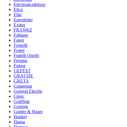
Electronicsdeluxe
Elica
Elite
Eurodomo
Exiteq
FRANKE
Fabiano
Fagor
Fornelli
Foster
Fratelli Onofri
Freggia
Fulgor
GEFEST
GRAUDE
GRETA
Gaggenau
General Electric
Glem
GoldStar
Gorenje
Gunter & Hauer
Hankel
Hansa
Henson