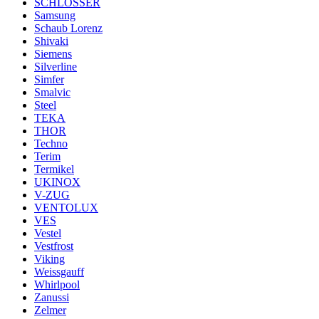
SCHLOSSER
Samsung
Schaub Lorenz
Shivaki
Siemens
Silverline
Simfer
Smalvic
Steel
TEKA
THOR
Techno
Terim
Termikel
UKINOX
V-ZUG
VENTOLUX
VES
Vestel
Vestfrost
Viking
Weissgauff
Whirlpool
Zanussi
Zelmer