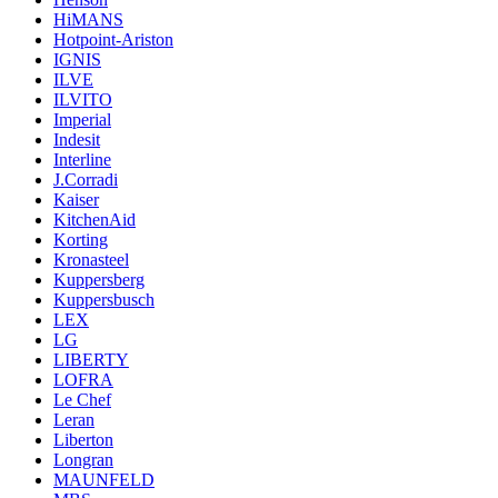
HiMANS
Hotpoint-Ariston
IGNIS
ILVE
ILVITO
Imperial
Indesit
Interline
J.Corradi
Kaiser
KitchenAid
Korting
Kronasteel
Kuppersberg
Kuppersbusch
LEX
LG
LIBERTY
LOFRA
Le Chef
Leran
Liberton
Longran
MAUNFELD