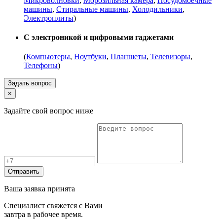
Микроволновки
,
Морозильная камера
,
Посудомоечные
машины
,
Стиральные машины
,
Холодильники
,
Электроплиты
)
С электроникой и цифровыми гаджетами
(
Компьютеры
,
Ноутбуки
,
Планшеты
,
Телевизоры
,
Телефоны
)
Задать вопрос
×
Задайте свой вопрос ниже
Отправить
Ваша заявка принята
Специалист свяжется с Вами
завтра в рабочее время.