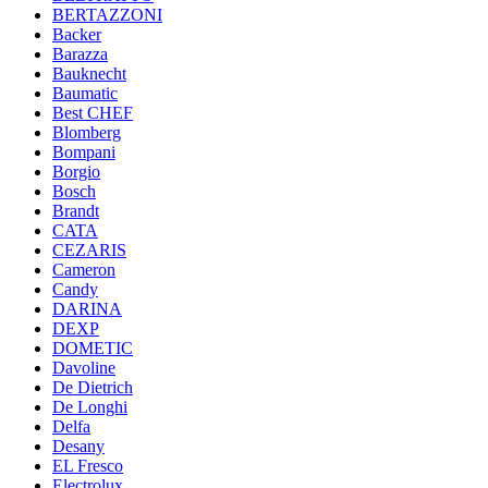
BERTAZZONI
Backer
Barazza
Bauknecht
Baumatic
Best CHEF
Blomberg
Bompani
Borgio
Bosch
Brandt
CATA
CEZARIS
Cameron
Candy
DARINA
DEXP
DOMETIC
Davoline
De Dietrich
De Longhi
Delfa
Desany
EL Fresco
Electrolux