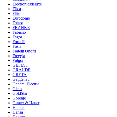
Electronicsdeluxe
Elica
Elite
Eurodomo
Exiteq
FRANKE
Fabiano
Fagor
Fornelli
Foster
Fratelli Onofri
Freggia
Fulgor
GEFEST
GRAUDE
GRETA
Gaggenau
General Electric
Glem
GoldStar
Gorenje
Gunter & Hauer
Hankel
Hansa
Henson