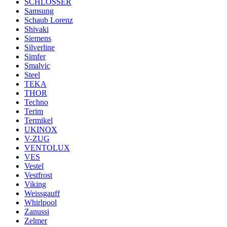
SCHLOSSER
Samsung
Schaub Lorenz
Shivaki
Siemens
Silverline
Simfer
Smalvic
Steel
TEKA
THOR
Techno
Terim
Termikel
UKINOX
V-ZUG
VENTOLUX
VES
Vestel
Vestfrost
Viking
Weissgauff
Whirlpool
Zanussi
Zelmer