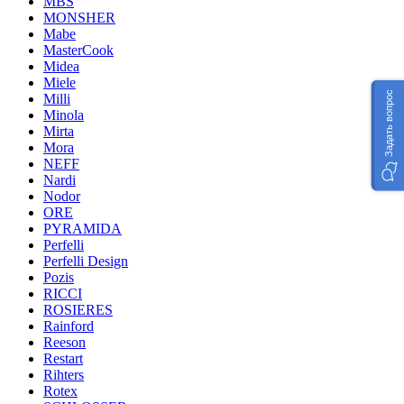
MBS
MONSHER
Mabe
MasterCook
Midea
Miele
Задать вопрос
Milli
Minola
Mirta
Mora
NEFF
Nardi
Nodor
ORE
PYRAMIDA
Perfelli
Perfelli Design
Pozis
RICCI
ROSIERES
Rainford
Reeson
Restart
Rihters
Rotex