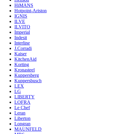
HiMANS
Hotpoint-Ariston
IGNIS
ILVE
ILVITO
Imperial
Indesit
Interline
J.Corradi
Kaiser
KitchenAid
Korting
Kronasteel
Kuppersberg
Kuppersbusch
LEX
LG
LIBERTY
LOFRA
Le Chef
Leran
Liberton
Longran
MAUNFELD