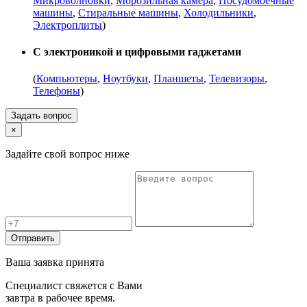
Микроволновки
,
Морозильная камера
,
Посудомоечные
машины
,
Стиральные машины
,
Холодильники
,
Электроплиты
)
С электроникой и цифровыми гаджетами
(
Компьютеры
,
Ноутбуки
,
Планшеты
,
Телевизоры
,
Телефоны
)
Задать вопрос
×
Задайте свой вопрос ниже
Отправить
Ваша заявка принята
Специалист свяжется с Вами
завтра в рабочее время.