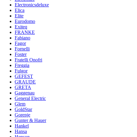
Electronicsdeluxe
Elica
Elite
Eurodomo
Exiteq
FRANKE
Fabiano
Fagor
Fornelli
Foster
Fratelli Onofri
Freggia
Fulgor
GEFEST
GRAUDE
GRETA
Gaggenau
General Electric
Glem
GoldStar
Gorenje
Gunter & Hauer
Hankel
Hansa
Henson