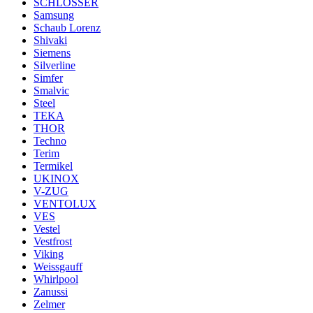
SCHLOSSER
Samsung
Schaub Lorenz
Shivaki
Siemens
Silverline
Simfer
Smalvic
Steel
TEKA
THOR
Techno
Terim
Termikel
UKINOX
V-ZUG
VENTOLUX
VES
Vestel
Vestfrost
Viking
Weissgauff
Whirlpool
Zanussi
Zelmer