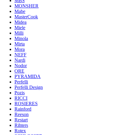
MBS
MONSHER
Mabe
MasterCook
Midea
Miele
Milli
Minola
Mirta
Mora
NEFF
Nardi
Nodor
ORE
PYRAMIDA
Perfelli
Perfelli Design
Pozis
RICCI
ROSIERES
Rainford
Reeson
Restart
Rihters
Rotex