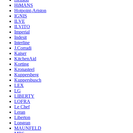
HiMANS
Hotpoint-Ariston
IGNIS
ILVE
ILVITO
Imperial
Indesit
Interline
J.Corradi
Kaiser
KitchenAid
Korting
Kronasteel
Kuppersberg
Kuppersbusch
LEX
LG
LIBERTY
LOFRA
Le Chef
Leran
Liberton
Longran
MAUNFELD