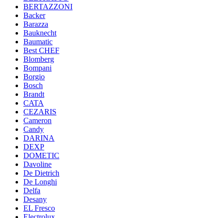
BERTAZZONI
Backer
Barazza
Bauknecht
Baumatic
Best CHEF
Blomberg
Bompani
Borgio
Bosch
Brandt
CATA
CEZARIS
Cameron
Candy
DARINA
DEXP
DOMETIC
Davoline
De Dietrich
De Longhi
Delfa
Desany
EL Fresco
Electrolux