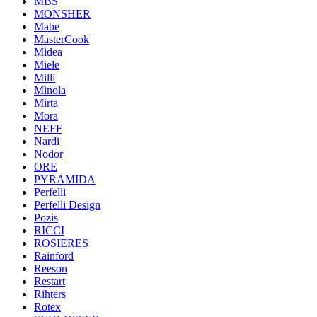
MBS
MONSHER
Mabe
MasterCook
Midea
Miele
Milli
Minola
Mirta
Mora
NEFF
Nardi
Nodor
ORE
PYRAMIDA
Perfelli
Perfelli Design
Pozis
RICCI
ROSIERES
Rainford
Reeson
Restart
Rihters
Rotex