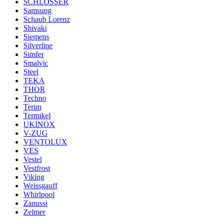
SCHLOSSER
Samsung
Schaub Lorenz
Shivaki
Siemens
Silverline
Simfer
Smalvic
Steel
TEKA
THOR
Techno
Terim
Termikel
UKINOX
V-ZUG
VENTOLUX
VES
Vestel
Vestfrost
Viking
Weissgauff
Whirlpool
Zanussi
Zelmer