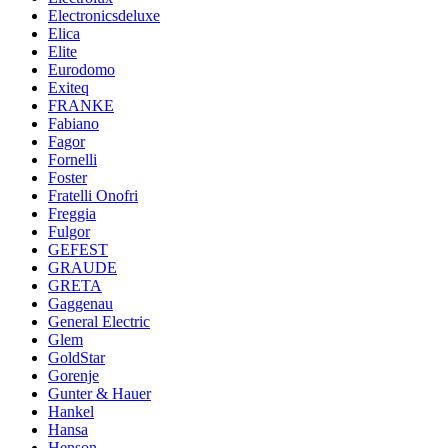
Electronicsdeluxe
Elica
Elite
Eurodomo
Exiteq
FRANKE
Fabiano
Fagor
Fornelli
Foster
Fratelli Onofri
Freggia
Fulgor
GEFEST
GRAUDE
GRETA
Gaggenau
General Electric
Glem
GoldStar
Gorenje
Gunter & Hauer
Hankel
Hansa
Henson