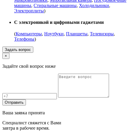
Микроволновки
,
Морозильная камера
,
Посудомоечные
машины
,
Стиральные машины
,
Холодильники
,
Электроплиты
)
С электроникой и цифровыми гаджетами
(
Компьютеры
,
Ноутбуки
,
Планшеты
,
Телевизоры
,
Телефоны
)
Задать вопрос
×
Задайте свой вопрос ниже
Отправить
Ваша заявка принята
Специалист свяжется с Вами
завтра в рабочее время.