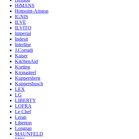
HiMANS
Hotpoint-Ariston
IGNIS
ILVE
ILVITO
Imperial
Indesit
Interline
J.Corradi
Kaiser
KitchenAid
Korting
Kronasteel
Kuppersberg
Kuppersbusch
LEX
LG
LIBERTY
LOFRA
Le Chef
Leran
Liberton
Longran
MAUNFELD