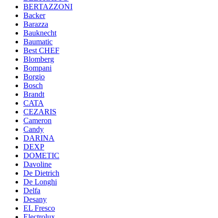
BERTAZZONI
Backer
Barazza
Bauknecht
Baumatic
Best CHEF
Blomberg
Bompani
Borgio
Bosch
Brandt
CATA
CEZARIS
Cameron
Candy
DARINA
DEXP
DOMETIC
Davoline
De Dietrich
De Longhi
Delfa
Desany
EL Fresco
Electrolux