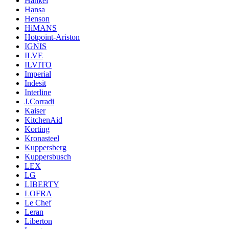
Hankel
Hansa
Henson
HiMANS
Hotpoint-Ariston
IGNIS
ILVE
ILVITO
Imperial
Indesit
Interline
J.Corradi
Kaiser
KitchenAid
Korting
Kronasteel
Kuppersberg
Kuppersbusch
LEX
LG
LIBERTY
LOFRA
Le Chef
Leran
Liberton