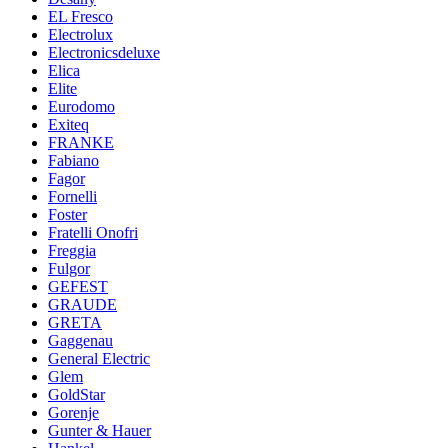
EL Fresco
Electrolux
Electronicsdeluxe
Elica
Elite
Eurodomo
Exiteq
FRANKE
Fabiano
Fagor
Fornelli
Foster
Fratelli Onofri
Freggia
Fulgor
GEFEST
GRAUDE
GRETA
Gaggenau
General Electric
Glem
GoldStar
Gorenje
Gunter & Hauer