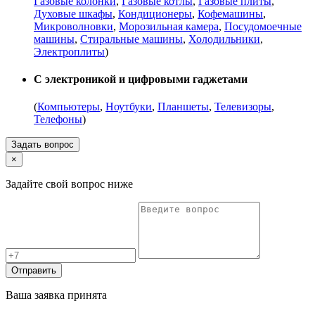
Газовые колонки
,
Газовые котлы
,
Газовые плиты
,
Духовые шкафы
,
Кондиционеры
,
Кофемашины
,
Микроволновки
,
Морозильная камера
,
Посудомоечные
машины
,
Стиральные машины
,
Холодильники
,
Электроплиты
)
С электроникой и цифровыми гаджетами
(
Компьютеры
,
Ноутбуки
,
Планшеты
,
Телевизоры
,
Телефоны
)
Задать вопрос
×
Задайте свой вопрос ниже
Отправить
Ваша заявка принята