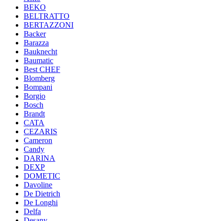
BEKO
BELTRATTO
BERTAZZONI
Backer
Barazza
Bauknecht
Baumatic
Best CHEF
Blomberg
Bompani
Borgio
Bosch
Brandt
CATA
CEZARIS
Cameron
Candy
DARINA
DEXP
DOMETIC
Davoline
De Dietrich
De Longhi
Delfa
Desany