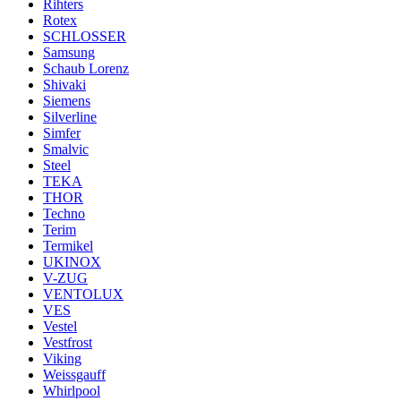
Rihters
Rotex
SCHLOSSER
Samsung
Schaub Lorenz
Shivaki
Siemens
Silverline
Simfer
Smalvic
Steel
TEKA
THOR
Techno
Terim
Termikel
UKINOX
V-ZUG
VENTOLUX
VES
Vestel
Vestfrost
Viking
Weissgauff
Whirlpool