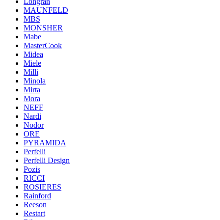
Longran
MAUNFELD
MBS
MONSHER
Mabe
MasterCook
Midea
Miele
Milli
Minola
Mirta
Mora
NEFF
Nardi
Nodor
ORE
PYRAMIDA
Perfelli
Perfelli Design
Pozis
RICCI
ROSIERES
Rainford
Reeson
Restart