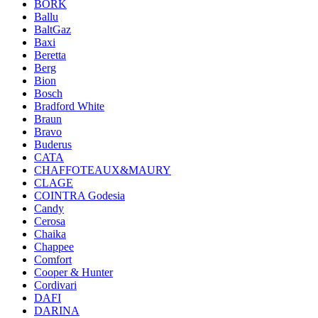
BORK
Ballu
BaltGaz
Baxi
Beretta
Berg
Bion
Bosch
Bradford White
Braun
Bravo
Buderus
CATA
CHAFFOTEAUX&MAURY
CLAGE
COINTRA Godesia
Candy
Cerosa
Chaika
Chappee
Comfort
Cooper & Hunter
Cordivari
DAFI
DARINA