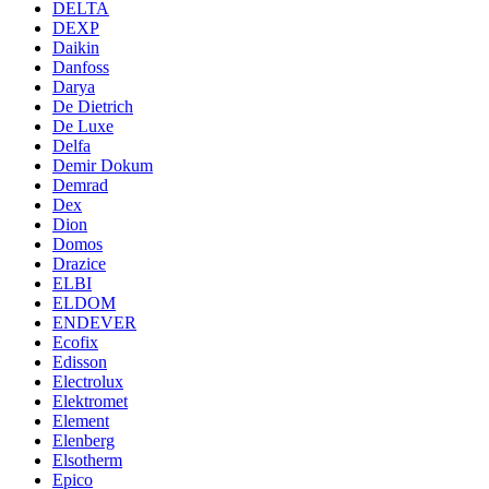
DELTA
DEXP
Daikin
Danfoss
Darya
De Dietrich
De Luxe
Delfa
Demir Dokum
Demrad
Dex
Dion
Domos
Drazice
ELBI
ELDOM
ENDEVER
Ecofix
Edisson
Electrolux
Elektromet
Element
Elenberg
Elsotherm
Epico