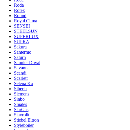
Roda
Rotex
Round
Royal Clima
SENSEI
STEELSUN
SUPERLUX
SUPRA
Sakura
Santermo
Saturn
Saunier Duval
Savanna
Scandi
Scarlett
Selena Ko
Siberia
Siemens
Sinbo
Smales
StarGas
Stavrolit
Stiebel Eltron
Styleboiler