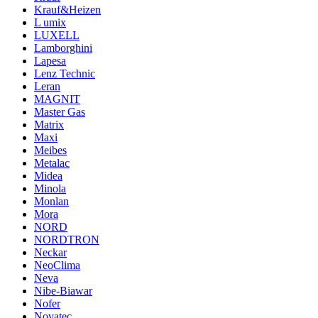
Krauf&Heizen
L umix
LUXELL
Lamborghini
Lapesa
Lenz Technic
Leran
MAGNIT
Master Gas
Matrix
Maxi
Meibes
Metalac
Midea
Minola
Monlan
Mora
NORD
NORDTRON
Neckar
NeoClima
Neva
Nibe-Biawar
Nofer
Novatec