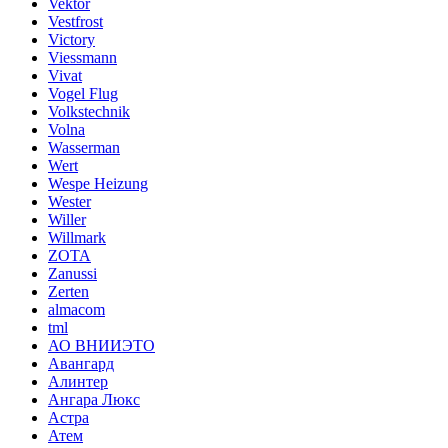
Vektor
Vestfrost
Victory
Viessmann
Vivat
Vogel Flug
Volkstechnik
Volna
Wasserman
Wert
Wespe Heizung
Wester
Willer
Willmark
ZOTA
Zanussi
Zerten
almacom
tml
АО ВНИИЭТО
Авангард
Алинтер
Ангара Люкс
Астра
Атем