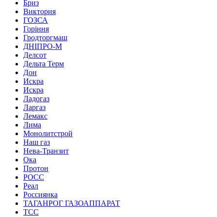
Бриз
Виктория
ГОЗСА
Горіння
Гродторгмаш
ДНІПРО-М
Делсот
Дельта Терм
Дон
Искра
Искра
Ладогаз
Ларгаз
Лемакс
Лима
Монолитстрой
Наш газ
Нева-Транзит
Ока
Протон
РОСС
Реал
Россиянка
ТАГАНРОГ ГАЗОАППАРАТ
ТСС