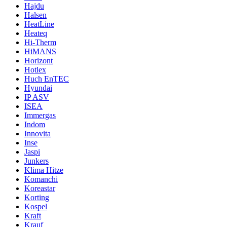
Hajdu
Halsen
HeatLine
Heateq
Hi-Therm
HiMANS
Horizont
Hotlex
Huch EnTEC
Hyundai
IP ASV
ISEA
Immergas
Indom
Innovita
Inse
Jaspi
Junkers
Klima Hitze
Komanchi
Koreastar
Korting
Kospel
Kraft
Krauf