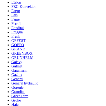
Etalon
FEG Konvektor
Fagor
Fais
Fame
Ferroli
Fondital
Freggia
Fresh
GEFEST
GOPPO
GRAND
GREENBOX
GRUNHELM
Galaxy
Galmet
Garanterm
Gazlux
General
General hydraulic
Gorenje
Grandini
GreenTerm
Grohe
Haier