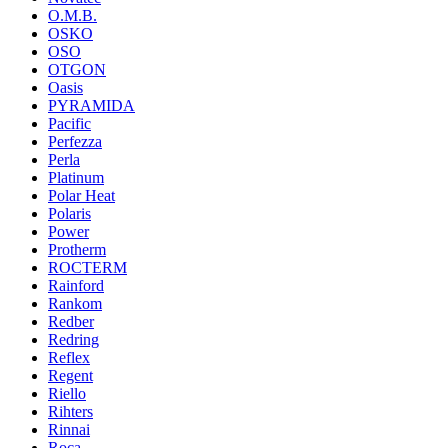
O.M.B.
OSKO
OSO
OTGON
Oasis
PYRAMIDA
Pacific
Perfezza
Perla
Platinum
Polar Heat
Polaris
Power
Protherm
ROCTERM
Rainford
Rankom
Redber
Redring
Reflex
Regent
Riello
Rihters
Rinnai
Roca