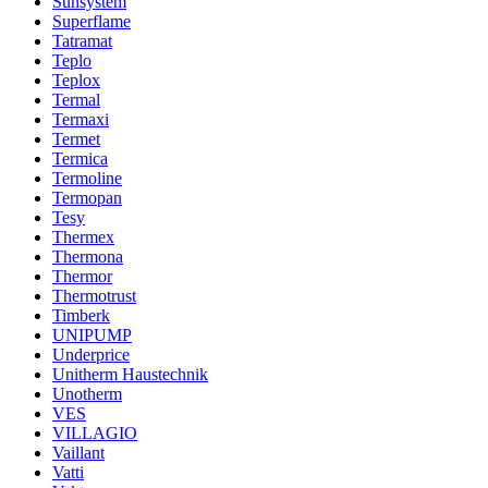
Sunsystem
Superflame
Tatramat
Teplo
Teplox
Termal
Termaxi
Termet
Termica
Termoline
Termopan
Tesy
Thermex
Thermona
Thermor
Thermotrust
Timberk
UNIPUMP
Underprice
Unitherm Haustechnik
Unotherm
VES
VILLAGIO
Vaillant
Vatti