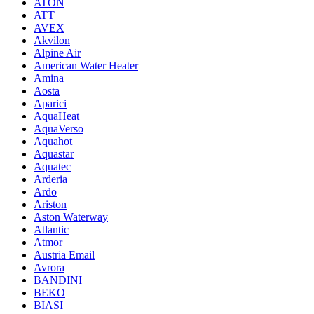
ATON
ATT
AVEX
Akvilon
Alpine Air
American Water Heater
Amina
Aosta
Aparici
AquaHeat
AquaVerso
Aquahot
Aquastar
Aquatec
Arderia
Ardo
Ariston
Aston Waterway
Atlantic
Atmor
Austria Email
Avrora
BANDINI
BEKO
BIASI