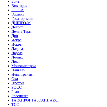
Бриз
Виктория
ГОЗСА
Горіння
Гродторгмаш
ДНІПРО-М
Делсот
Дельта Терм
Дон
Искра
Искра
Ладогаз
Ларгаз
Лемакс
Лима
Монолитстрой
Наш газ
Нева-Транзит
Ока
Протон
РОСС
Реал
Россиянка
ТАГАНРОГ ГАЗОАППАРАТ
ТСС