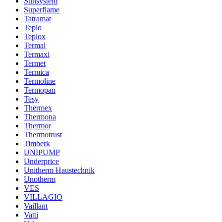
Sunsystem
Superflame
Tatramat
Teplo
Teplox
Termal
Termaxi
Termet
Termica
Termoline
Termopan
Tesy
Thermex
Thermona
Thermor
Thermotrust
Timberk
UNIPUMP
Underprice
Unitherm Haustechnik
Unotherm
VES
VILLAGIO
Vaillant
Vatti