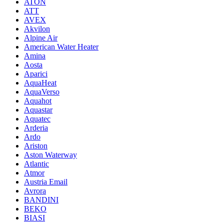
ATON
ATT
AVEX
Akvilon
Alpine Air
American Water Heater
Amina
Aosta
Aparici
AquaHeat
AquaVerso
Aquahot
Aquastar
Aquatec
Arderia
Ardo
Ariston
Aston Waterway
Atlantic
Atmor
Austria Email
Avrora
BANDINI
BEKO
BIASI