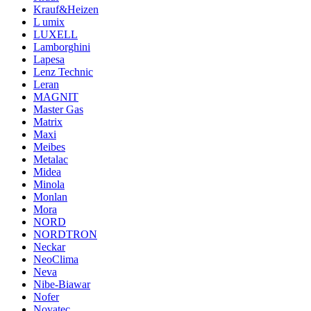
Krauf&Heizen
L umix
LUXELL
Lamborghini
Lapesa
Lenz Technic
Leran
MAGNIT
Master Gas
Matrix
Maxi
Meibes
Metalac
Midea
Minola
Monlan
Mora
NORD
NORDTRON
Neckar
NeoClima
Neva
Nibe-Biawar
Nofer
Novatec