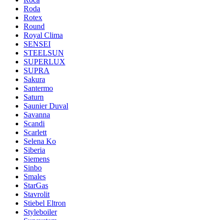
Roda
Rotex
Round
Royal Clima
SENSEI
STEELSUN
SUPERLUX
SUPRA
Sakura
Santermo
Saturn
Saunier Duval
Savanna
Scandi
Scarlett
Selena Ko
Siberia
Siemens
Sinbo
Smales
StarGas
Stavrolit
Stiebel Eltron
Styleboiler