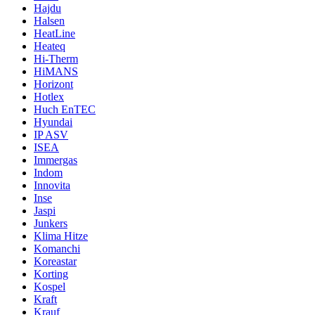
Hajdu
Halsen
HeatLine
Heateq
Hi-Therm
HiMANS
Horizont
Hotlex
Huch EnTEC
Hyundai
IP ASV
ISEA
Immergas
Indom
Innovita
Inse
Jaspi
Junkers
Klima Hitze
Komanchi
Koreastar
Korting
Kospel
Kraft
Krauf