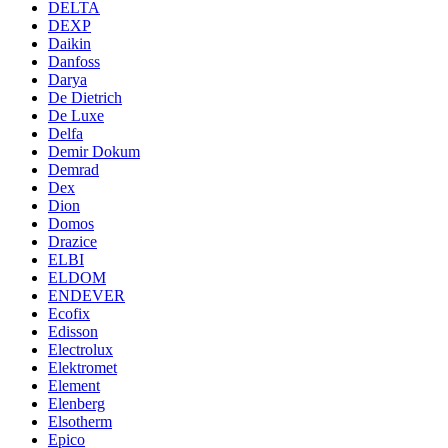
DELTA
DEXP
Daikin
Danfoss
Darya
De Dietrich
De Luxe
Delfa
Demir Dokum
Demrad
Dex
Dion
Domos
Drazice
ELBI
ELDOM
ENDEVER
Ecofix
Edisson
Electrolux
Elektromet
Element
Elenberg
Elsotherm
Epico