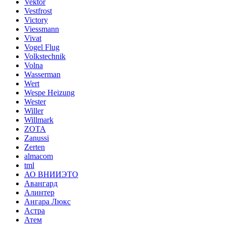
Vektor
Vestfrost
Victory
Viessmann
Vivat
Vogel Flug
Volkstechnik
Volna
Wasserman
Wert
Wespe Heizung
Wester
Willer
Willmark
ZOTA
Zanussi
Zerten
almacom
tml
АО ВНИИЭТО
Авангард
Алинтер
Ангара Люкс
Астра
Атем