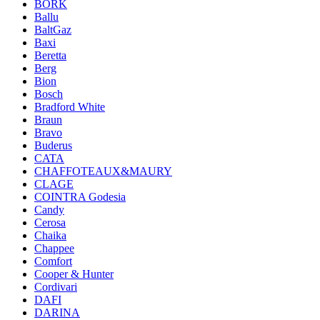
BORK
Ballu
BaltGaz
Baxi
Beretta
Berg
Bion
Bosch
Bradford White
Braun
Bravo
Buderus
CATA
CHAFFOTEAUX&MAURY
CLAGE
COINTRA Godesia
Candy
Cerosa
Chaika
Chappee
Comfort
Cooper & Hunter
Cordivari
DAFI
DARINA