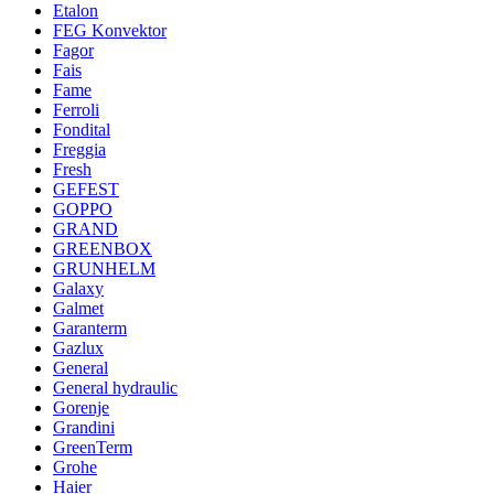
Etalon
FEG Konvektor
Fagor
Fais
Fame
Ferroli
Fondital
Freggia
Fresh
GEFEST
GOPPO
GRAND
GREENBOX
GRUNHELM
Galaxy
Galmet
Garanterm
Gazlux
General
General hydraulic
Gorenje
Grandini
GreenTerm
Grohe
Haier