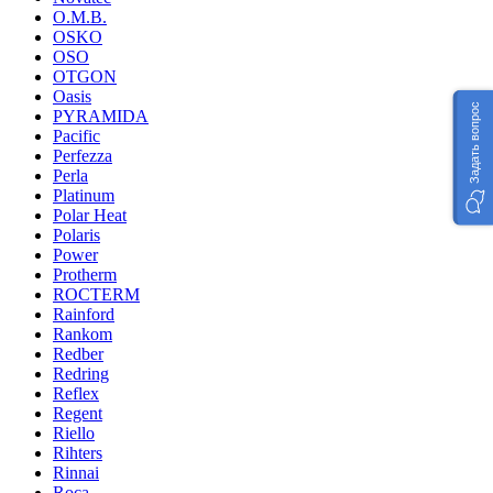
O.M.B.
OSKO
OSO
OTGON
Oasis
Задать вопрос
PYRAMIDA
Pacific
Perfezza
Perla
Platinum
Polar Heat
Polaris
Power
Protherm
ROCTERM
Rainford
Rankom
Redber
Redring
Reflex
Regent
Riello
Rihters
Rinnai
Roca