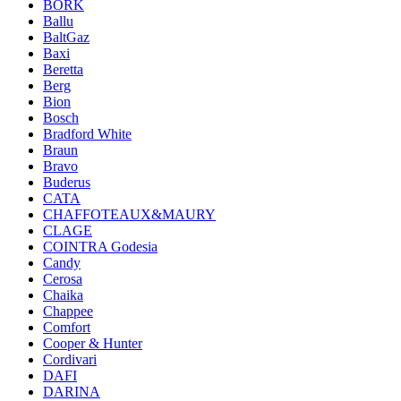
BORK
Ballu
BaltGaz
Baxi
Beretta
Berg
Bion
Bosch
Bradford White
Braun
Bravo
Buderus
CATA
CHAFFOTEAUX&MAURY
CLAGE
COINTRA Godesia
Candy
Cerosa
Chaika
Chappee
Comfort
Cooper & Hunter
Cordivari
DAFI
DARINA