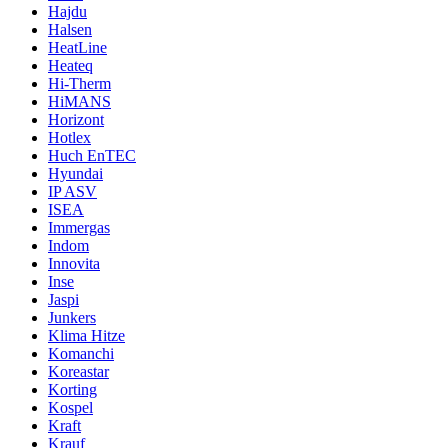
Hajdu
Halsen
HeatLine
Heateq
Hi-Therm
HiMANS
Horizont
Hotlex
Huch EnTEC
Hyundai
IP ASV
ISEA
Immergas
Indom
Innovita
Inse
Jaspi
Junkers
Klima Hitze
Komanchi
Koreastar
Korting
Kospel
Kraft
Krauf