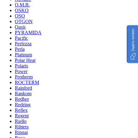
O.M.B.
OSKO
OSO
OTGON
Oasis
Задать вопрос
PYRAMIDA
Pacific
Perfezza
Perla
Platinum
Polar Heat
Polaris
Power
Protherm
ROCTERM
Rainford
Rankom
Redber
Redring
Reflex
Regent
Riello
Rihters
Rinnai
Roca