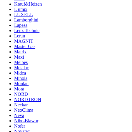
Krauf&Heizen
L umix
LUXELL
Lamborghini
Lapesa
Lenz Technic
Leran
MAGNIT
Master Gas
Matrix
Maxi
Meibes
Metalac
Midea
Minola
Monlan
Mora
NORD
NORDTRON
Neckar
NeoClima
Neva
Nibe-Biawar
Nofer
Novatec