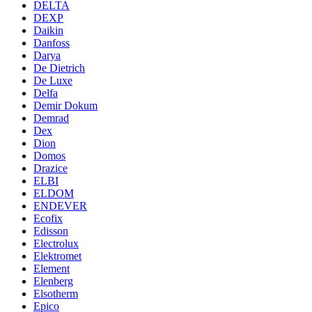
DELTA
DEXP
Daikin
Danfoss
Darya
De Dietrich
De Luxe
Delfa
Demir Dokum
Demrad
Dex
Dion
Domos
Drazice
ELBI
ELDOM
ENDEVER
Ecofix
Edisson
Electrolux
Elektromet
Element
Elenberg
Elsotherm
Epico