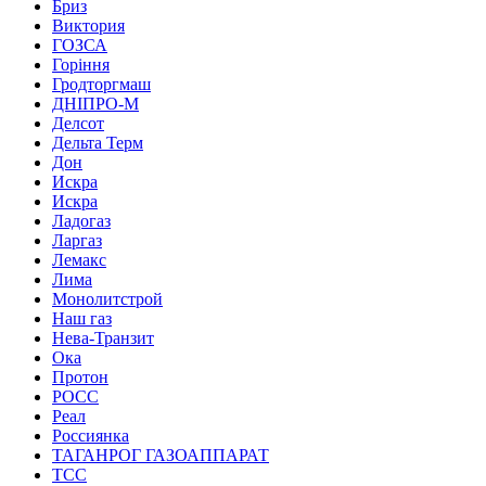
Бриз
Виктория
ГОЗСА
Горіння
Гродторгмаш
ДНІПРО-М
Делсот
Дельта Терм
Дон
Искра
Искра
Ладогаз
Ларгаз
Лемакс
Лима
Монолитстрой
Наш газ
Нева-Транзит
Ока
Протон
РОСС
Реал
Россиянка
ТАГАНРОГ ГАЗОАППАРАТ
ТСС