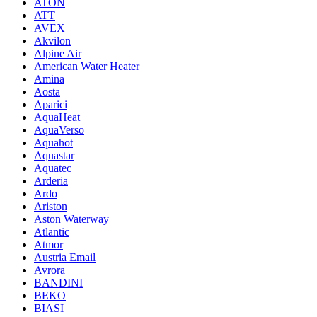
ATON
ATT
AVEX
Akvilon
Alpine Air
American Water Heater
Amina
Aosta
Aparici
AquaHeat
AquaVerso
Aquahot
Aquastar
Aquatec
Arderia
Ardo
Ariston
Aston Waterway
Atlantic
Atmor
Austria Email
Avrora
BANDINI
BEKO
BIASI