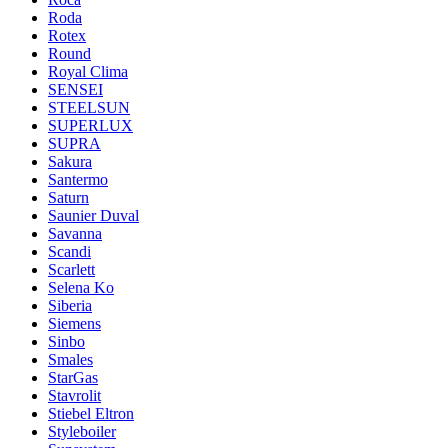
Roda
Rotex
Round
Royal Clima
SENSEI
STEELSUN
SUPERLUX
SUPRA
Sakura
Santermo
Saturn
Saunier Duval
Savanna
Scandi
Scarlett
Selena Ko
Siberia
Siemens
Sinbo
Smales
StarGas
Stavrolit
Stiebel Eltron
Styleboiler