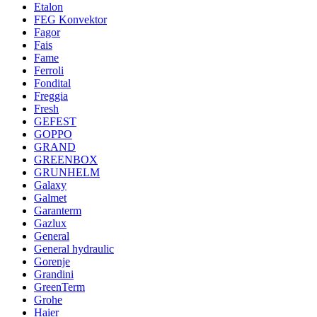
Etalon
FEG Konvektor
Fagor
Fais
Fame
Ferroli
Fondital
Freggia
Fresh
GEFEST
GOPPO
GRAND
GREENBOX
GRUNHELM
Galaxy
Galmet
Garanterm
Gazlux
General
General hydraulic
Gorenje
Grandini
GreenTerm
Grohe
Haier