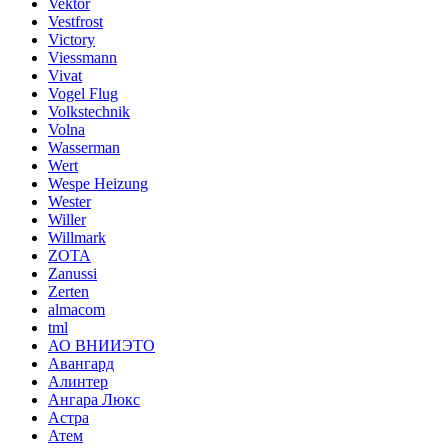
Vektor
Vestfrost
Victory
Viessmann
Vivat
Vogel Flug
Volkstechnik
Volna
Wasserman
Wert
Wespe Heizung
Wester
Willer
Willmark
ZOTA
Zanussi
Zerten
almacom
tml
АО ВНИИЭТО
Авангард
Алинтер
Ангара Люкс
Астра
Атем