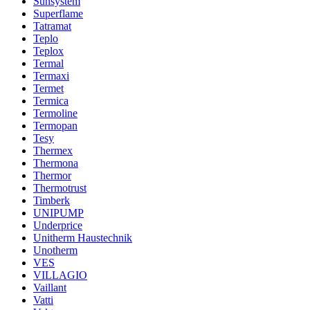
Sunsystem
Superflame
Tatramat
Teplo
Teplox
Termal
Termaxi
Termet
Termica
Termoline
Termopan
Tesy
Thermex
Thermona
Thermor
Thermotrust
Timberk
UNIPUMP
Underprice
Unitherm Haustechnik
Unotherm
VES
VILLAGIO
Vaillant
Vatti