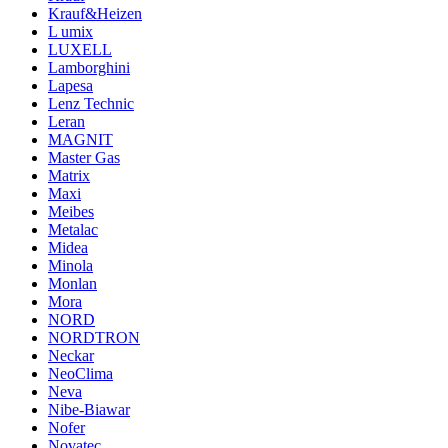
Krauf&Heizen
L umix
LUXELL
Lamborghini
Lapesa
Lenz Technic
Leran
MAGNIT
Master Gas
Matrix
Maxi
Meibes
Metalac
Midea
Minola
Monlan
Mora
NORD
NORDTRON
Neckar
NeoClima
Neva
Nibe-Biawar
Nofer
Novatec