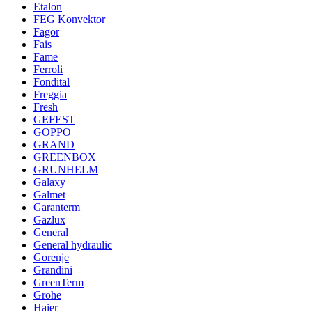
Etalon
FEG Konvektor
Fagor
Fais
Fame
Ferroli
Fondital
Freggia
Fresh
GEFEST
GOPPO
GRAND
GREENBOX
GRUNHELM
Galaxy
Galmet
Garanterm
Gazlux
General
General hydraulic
Gorenje
Grandini
GreenTerm
Grohe
Haier