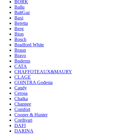
BORK
Ballu
BaltGaz
Baxi
Beretta
Berg
Bion
Bosch
Bradford White
Braun
Bravo
Buderus
CATA
CHAFFOTEAUX&MAURY
CLAGE
COINTRA Godesia
Candy
Cerosa
Chaika
Chappee
Comfort
Cooper & Hunter
Cordivari
DAFI
DARINA