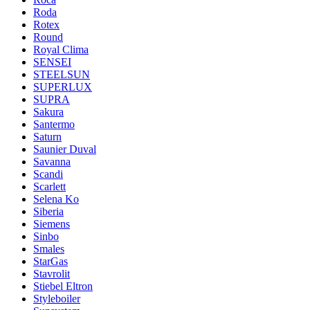
Roda
Rotex
Round
Royal Clima
SENSEI
STEELSUN
SUPERLUX
SUPRA
Sakura
Santermo
Saturn
Saunier Duval
Savanna
Scandi
Scarlett
Selena Ko
Siberia
Siemens
Sinbo
Smales
StarGas
Stavrolit
Stiebel Eltron
Styleboiler