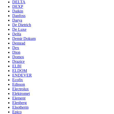
DELTA
DEXP
Daikin
Danfoss
Darya
De Dietrich
De Luxe
Delfa
Demir Dokum
Demrad
Dex
Dion
Domos
Drazice
ELBI
ELDOM
ENDEVER
Ecofix
Edisson
Electrolux
Elektromet
Element
Elenberg
Elsotherm
Epico