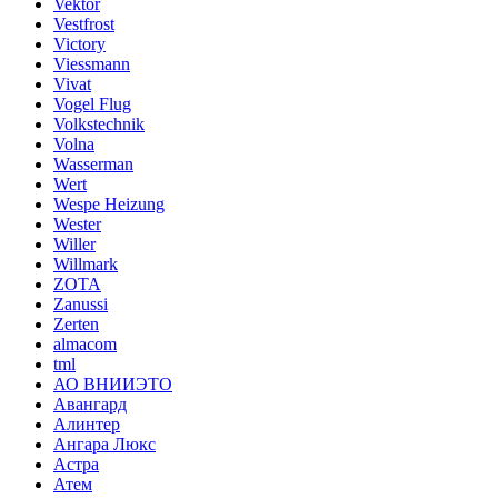
Vektor
Vestfrost
Victory
Viessmann
Vivat
Vogel Flug
Volkstechnik
Volna
Wasserman
Wert
Wespe Heizung
Wester
Willer
Willmark
ZOTA
Zanussi
Zerten
almacom
tml
АО ВНИИЭТО
Авангард
Алинтер
Ангара Люкс
Астра
Атем