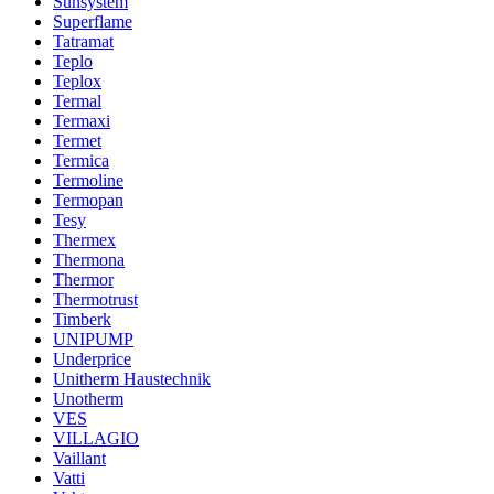
Sunsystem
Superflame
Tatramat
Teplo
Teplox
Termal
Termaxi
Termet
Termica
Termoline
Termopan
Tesy
Thermex
Thermona
Thermor
Thermotrust
Timberk
UNIPUMP
Underprice
Unitherm Haustechnik
Unotherm
VES
VILLAGIO
Vaillant
Vatti