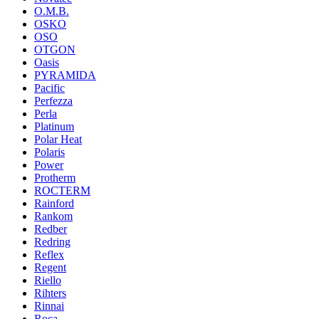
O.M.B.
OSKO
OSO
OTGON
Oasis
PYRAMIDA
Pacific
Perfezza
Perla
Platinum
Polar Heat
Polaris
Power
Protherm
ROCTERM
Rainford
Rankom
Redber
Redring
Reflex
Regent
Riello
Rihters
Rinnai
Roca