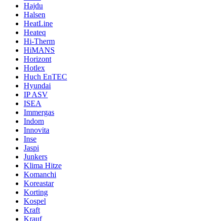
Hajdu
Halsen
HeatLine
Heateq
Hi-Therm
HiMANS
Horizont
Hotlex
Huch EnTEC
Hyundai
IP ASV
ISEA
Immergas
Indom
Innovita
Inse
Jaspi
Junkers
Klima Hitze
Komanchi
Koreastar
Korting
Kospel
Kraft
Krauf