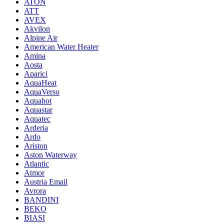
ATON
ATT
AVEX
Akvilon
Alpine Air
American Water Heater
Amina
Aosta
Aparici
AquaHeat
AquaVerso
Aquahot
Aquastar
Aquatec
Arderia
Ardo
Ariston
Aston Waterway
Atlantic
Atmor
Austria Email
Avrora
BANDINI
BEKO
BIASI