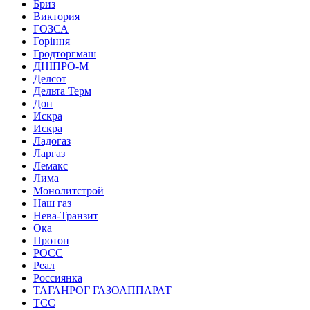
Бриз
Виктория
ГОЗСА
Горіння
Гродторгмаш
ДНІПРО-М
Делсот
Дельта Терм
Дон
Искра
Искра
Ладогаз
Ларгаз
Лемакс
Лима
Монолитстрой
Наш газ
Нева-Транзит
Ока
Протон
РОСС
Реал
Россиянка
ТАГАНРОГ ГАЗОАППАРАТ
ТСС