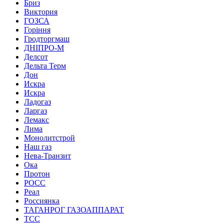
Бриз
Виктория
ГОЗСА
Горіння
Гродторгмаш
ДНІПРО-М
Делсот
Дельта Терм
Дон
Искра
Искра
Ладогаз
Ларгаз
Лемакс
Лима
Монолитстрой
Наш газ
Нева-Транзит
Ока
Протон
РОСС
Реал
Россиянка
ТАГАНРОГ ГАЗОАППАРАТ
ТСС