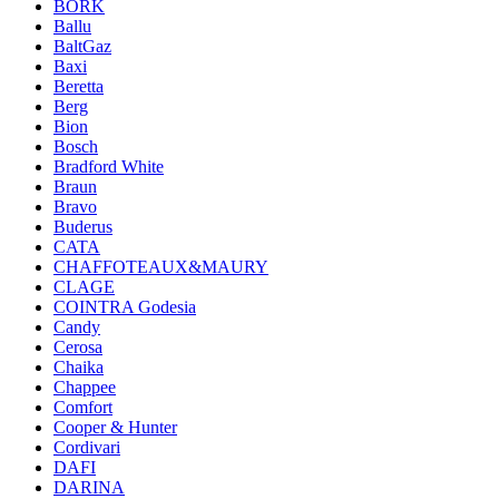
BORK
Ballu
BaltGaz
Baxi
Beretta
Berg
Bion
Bosch
Bradford White
Braun
Bravo
Buderus
CATA
CHAFFOTEAUX&MAURY
CLAGE
COINTRA Godesia
Candy
Cerosa
Chaika
Chappee
Comfort
Cooper & Hunter
Cordivari
DAFI
DARINA