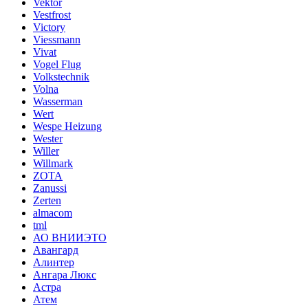
Vektor
Vestfrost
Victory
Viessmann
Vivat
Vogel Flug
Volkstechnik
Volna
Wasserman
Wert
Wespe Heizung
Wester
Willer
Willmark
ZOTA
Zanussi
Zerten
almacom
tml
АО ВНИИЭТО
Авангард
Алинтер
Ангара Люкс
Астра
Атем