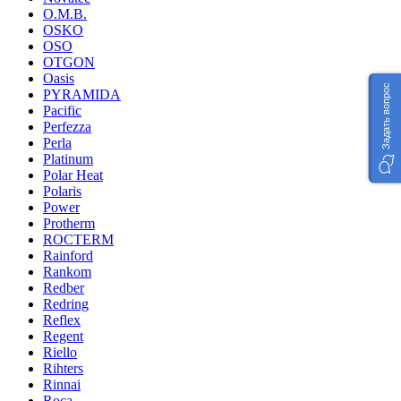
O.M.B.
OSKO
OSO
OTGON
Oasis
Задать вопрос
PYRAMIDA
Pacific
Perfezza
Perla
Platinum
Polar Heat
Polaris
Power
Protherm
ROCTERM
Rainford
Rankom
Redber
Redring
Reflex
Regent
Riello
Rihters
Rinnai
Roca