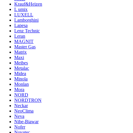
Krauf&Heizen
L umix
LUXELL
Lamborghini
Lapesa
Lenz Technic
Leran
MAGNIT
Master Gas
Matrix
Maxi
Meibes
Metalac
Midea
Minola
Monlan
Mora
NORD
NORDTRON
Neckar
NeoClima
Neva
Nibe-Biawar
Nofer
Novatec