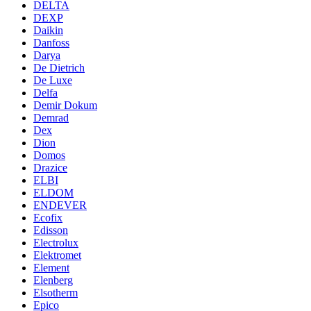
DELTA
DEXP
Daikin
Danfoss
Darya
De Dietrich
De Luxe
Delfa
Demir Dokum
Demrad
Dex
Dion
Domos
Drazice
ELBI
ELDOM
ENDEVER
Ecofix
Edisson
Electrolux
Elektromet
Element
Elenberg
Elsotherm
Epico