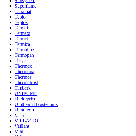
Sunsystem
Superflame
Tatramat
Teplo
Teplox
Termal
Termaxi
Termet
Termica
Termoline
Termopan
Tesy
Thermex
Thermona
Thermor
Thermotrust
Timberk
UNIPUMP
Underprice
Unitherm Haustechnik
Unotherm
VES
VILLAGIO
Vaillant
Vatti