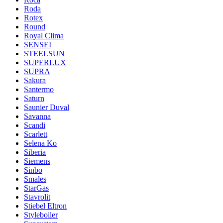
Roda
Rotex
Round
Royal Clima
SENSEI
STEELSUN
SUPERLUX
SUPRA
Sakura
Santermo
Saturn
Saunier Duval
Savanna
Scandi
Scarlett
Selena Ko
Siberia
Siemens
Sinbo
Smales
StarGas
Stavrolit
Stiebel Eltron
Styleboiler