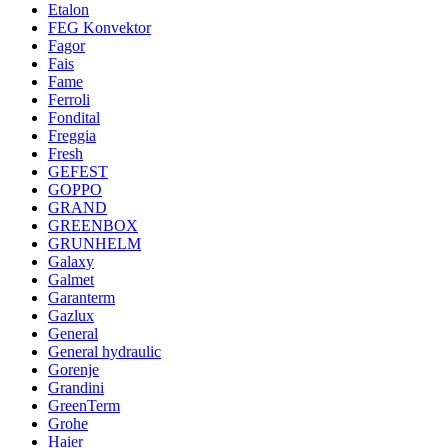
Etalon
FEG Konvektor
Fagor
Fais
Fame
Ferroli
Fondital
Freggia
Fresh
GEFEST
GOPPO
GRAND
GREENBOX
GRUNHELM
Galaxy
Galmet
Garanterm
Gazlux
General
General hydraulic
Gorenje
Grandini
GreenTerm
Grohe
Haier