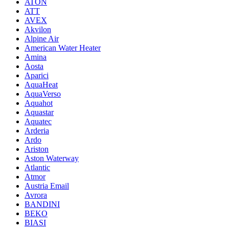
ATON
ATT
AVEX
Akvilon
Alpine Air
American Water Heater
Amina
Aosta
Aparici
AquaHeat
AquaVerso
Aquahot
Aquastar
Aquatec
Arderia
Ardo
Ariston
Aston Waterway
Atlantic
Atmor
Austria Email
Avrora
BANDINI
BEKO
BIASI