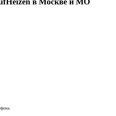
ufHeizen в Москве и МО
ефона.