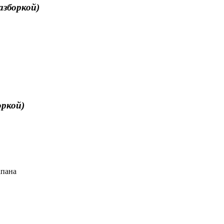
азборкой)
оркой)
апана