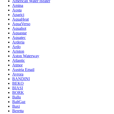
American Water Heater
Amina
Aosta
Aparici
AquaHeat
AquaVerso
Aquahot
Aquastar
Aquatec
Arderia
Ardo
Ariston
Aston Waterway
Atlantic
Atmor
Austria Email
Avrora
BANDINI
BEKO
BIASI
BORK
Ballu
BaltGaz
Baxi
Beretta