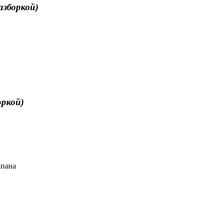
азборкой)
оркой)
апана