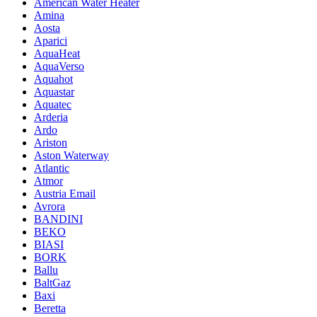
American Water Heater
Amina
Aosta
Aparici
AquaHeat
AquaVerso
Aquahot
Aquastar
Aquatec
Arderia
Ardo
Ariston
Aston Waterway
Atlantic
Atmor
Austria Email
Avrora
BANDINI
BEKO
BIASI
BORK
Ballu
BaltGaz
Baxi
Beretta