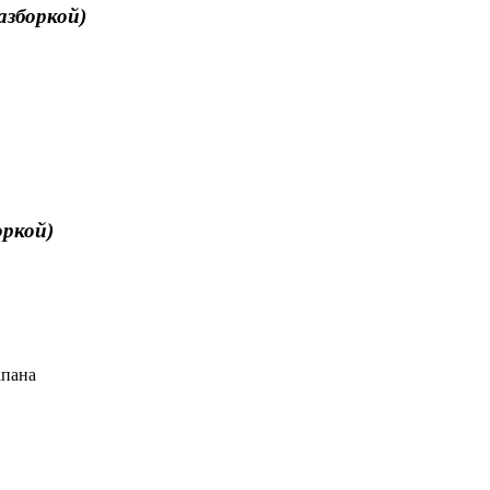
азборкой)
оркой)
апана