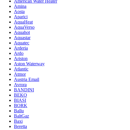
American Water Heater
Amina
Aosta
Aparici
AquaHeat
AquaVerso
Aquahot
Aquastar
Aquatec
Arderia
Ardo
Ariston
Aston Waterway
Atlantic
Atmor
Austria Email
Avrora
BANDINI
BEKO
BIASI
BORK
Ballu
BaltGaz
Baxi
Beretta