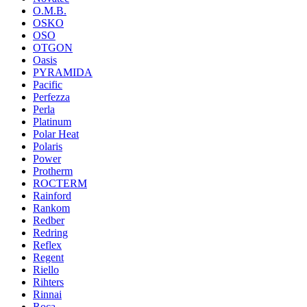
O.M.B.
OSKO
OSO
OTGON
Oasis
PYRAMIDA
Pacific
Perfezza
Perla
Platinum
Polar Heat
Polaris
Power
Protherm
ROCTERM
Rainford
Rankom
Redber
Redring
Reflex
Regent
Riello
Rihters
Rinnai
Roca