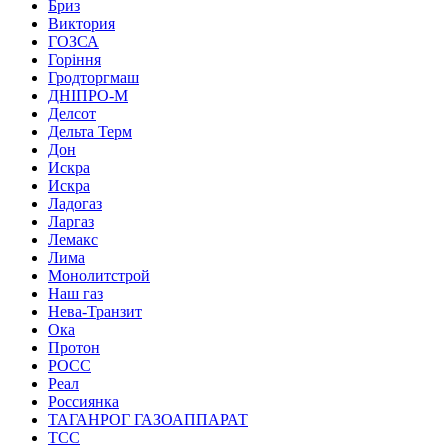
Бриз
Виктория
ГОЗСА
Горіння
Гродторгмаш
ДНІПРО-М
Делсот
Дельта Терм
Дон
Искра
Искра
Ладогаз
Ларгаз
Лемакс
Лима
Монолитстрой
Наш газ
Нева-Транзит
Ока
Протон
РОСС
Реал
Россиянка
ТАГАНРОГ ГАЗОАППАРАТ
ТСС