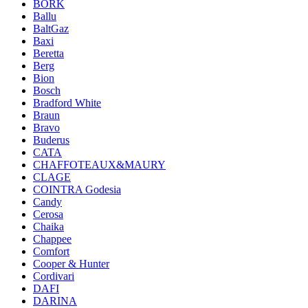
BORK
Ballu
BaltGaz
Baxi
Beretta
Berg
Bion
Bosch
Bradford White
Braun
Bravo
Buderus
CATA
CHAFFOTEAUX&MAURY
CLAGE
COINTRA Godesia
Candy
Cerosa
Chaika
Chappee
Comfort
Cooper & Hunter
Cordivari
DAFI
DARINA