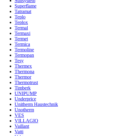
Sunsystem
Superflame
Tatramat
Teplo
Teplox
Termal
Termaxi
Termet
Termica
Termoline
Termopan
Tesy
Thermex
Thermona
Thermor
Thermotrust
Timberk
UNIPUMP
Underprice
Unitherm Haustechnik
Unotherm
VES
VILLAGIO
Vaillant
Vatti