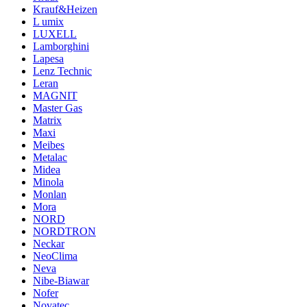
Krauf&Heizen
L umix
LUXELL
Lamborghini
Lapesa
Lenz Technic
Leran
MAGNIT
Master Gas
Matrix
Maxi
Meibes
Metalac
Midea
Minola
Monlan
Mora
NORD
NORDTRON
Neckar
NeoClima
Neva
Nibe-Biawar
Nofer
Novatec