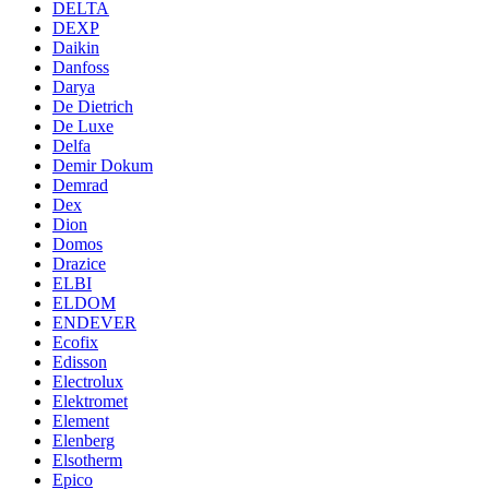
DELTA
DEXP
Daikin
Danfoss
Darya
De Dietrich
De Luxe
Delfa
Demir Dokum
Demrad
Dex
Dion
Domos
Drazice
ELBI
ELDOM
ENDEVER
Ecofix
Edisson
Electrolux
Elektromet
Element
Elenberg
Elsotherm
Epico