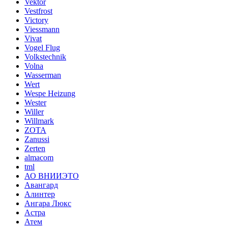
Vektor
Vestfrost
Victory
Viessmann
Vivat
Vogel Flug
Volkstechnik
Volna
Wasserman
Wert
Wespe Heizung
Wester
Willer
Willmark
ZOTA
Zanussi
Zerten
almacom
tml
АО ВНИИЭТО
Авангард
Алинтер
Ангара Люкс
Астра
Атем