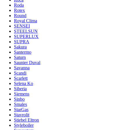
Roda
Rotex
Round
Royal Clima
SENSEI
STEELSUN
SUPERLUX
SUPRA
Sakura
Santermo
Saturn
Saunier Duval
Savanna
Scandi
Scarlett
Selena Ko
Siberia
Siemens
Sinbo
Smales
StarGas
Stavrolit
Stiebel Eltron
Styleboiler