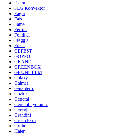
Etalon
FEG Konvektor
Fagor
Fais
Fame
Ferroli
Fondital
Freggia
Fresh
GEFEST
GOPPO
GRAND
GREENBOX
GRUNHELM
Galaxy
Galmet
Garanterm
Gazlux
General
General hydraulic
Gorenje
Grandini
GreenTerm
Grohe
Haier