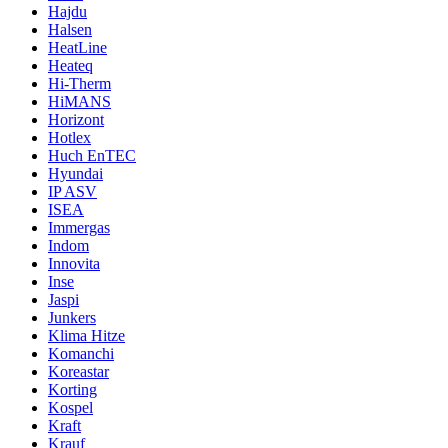
Hajdu
Halsen
HeatLine
Heateq
Hi-Therm
HiMANS
Horizont
Hotlex
Huch EnTEC
Hyundai
IP ASV
ISEA
Immergas
Indom
Innovita
Inse
Jaspi
Junkers
Klima Hitze
Komanchi
Koreastar
Korting
Kospel
Kraft
Krauf