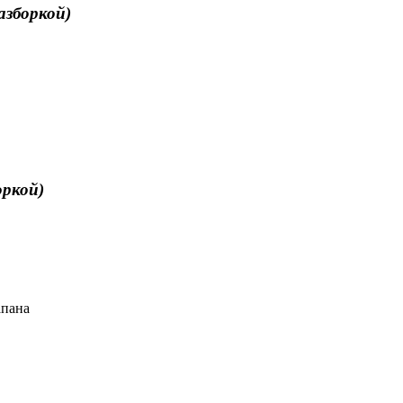
азборкой)
оркой)
апана