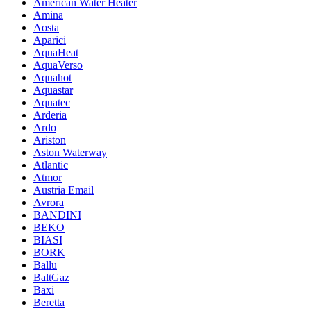
American Water Heater
Amina
Aosta
Aparici
AquaHeat
AquaVerso
Aquahot
Aquastar
Aquatec
Arderia
Ardo
Ariston
Aston Waterway
Atlantic
Atmor
Austria Email
Avrora
BANDINI
BEKO
BIASI
BORK
Ballu
BaltGaz
Baxi
Beretta