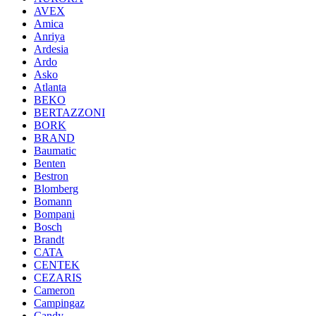
AVEX
Amica
Anriya
Ardesia
Ardo
Asko
Atlanta
BEKO
BERTAZZONI
BORK
BRAND
Baumatic
Benten
Bestron
Blomberg
Bomann
Bompani
Bosch
Brandt
CATA
CENTEK
CEZARIS
Cameron
Campingaz
Candy