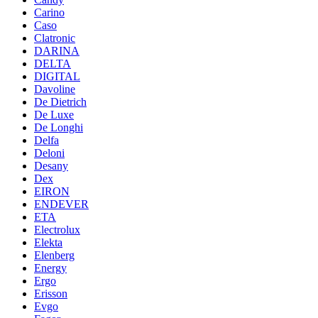
Carino
Caso
Clatronic
DARINA
DELTA
DIGITAL
Davoline
De Dietrich
De Luxe
De Longhi
Delfa
Deloni
Desany
Dex
EIRON
ENDEVER
ETA
Electrolux
Elekta
Elenberg
Energy
Ergo
Erisson
Evgo