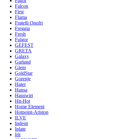
Fagor
Falcon
First
Flama
Fratelli Onofri
Freggia
Fresh
Fulgor
GEFEST
GRETA
Galaxy
Garland
Glem
GoldStar
Gorenje
Haier
Hansa
Hauswirt
Hit-Hot
Home Element
Hotpoint-Ariston
ILVE
Indesit
Iplate
Irit