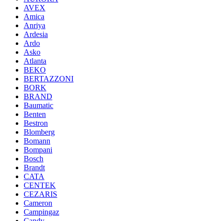
AVEX
Amica
Anriya
Ardesia
Ardo
Asko
Atlanta
BEKO
BERTAZZONI
BORK
BRAND
Baumatic
Benten
Bestron
Blomberg
Bomann
Bompani
Bosch
Brandt
CATA
CENTEK
CEZARIS
Cameron
Campingaz
Candy