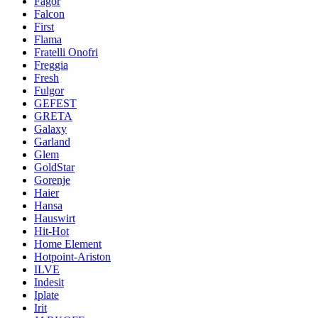
Fagor
Falcon
First
Flama
Fratelli Onofri
Freggia
Fresh
Fulgor
GEFEST
GRETA
Galaxy
Garland
Glem
GoldStar
Gorenje
Haier
Hansa
Hauswirt
Hit-Hot
Home Element
Hotpoint-Ariston
ILVE
Indesit
Iplate
Irit