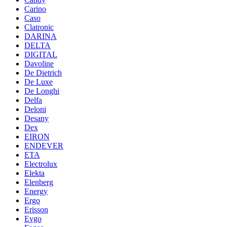
Carino
Caso
Clatronic
DARINA
DELTA
DIGITAL
Davoline
De Dietrich
De Luxe
De Longhi
Delfa
Deloni
Desany
Dex
EIRON
ENDEVER
ETA
Electrolux
Elekta
Elenberg
Energy
Ergo
Erisson
Evgo