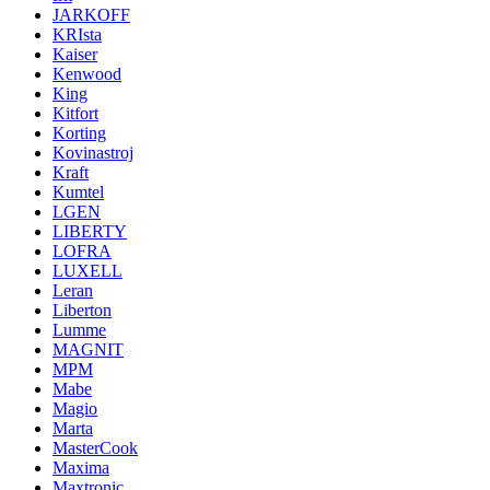
JARKOFF
KRIsta
Kaiser
Kenwood
King
Kitfort
Korting
Kovinastroj
Kraft
Kumtel
LGEN
LIBERTY
LOFRA
LUXELL
Leran
Liberton
Lumme
MAGNIT
MPM
Mabe
Magio
Marta
MasterCook
Maxima
Maxtronic