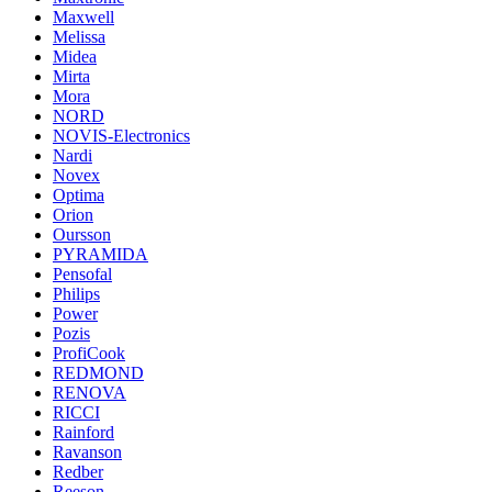
Maxwell
Melissa
Midea
Mirta
Mora
NORD
NOVIS-Electronics
Nardi
Novex
Optima
Orion
Oursson
PYRAMIDA
Pensofal
Philips
Power
Pozis
ProfiCook
REDMOND
RENOVA
RICCI
Rainford
Ravanson
Redber
Reeson