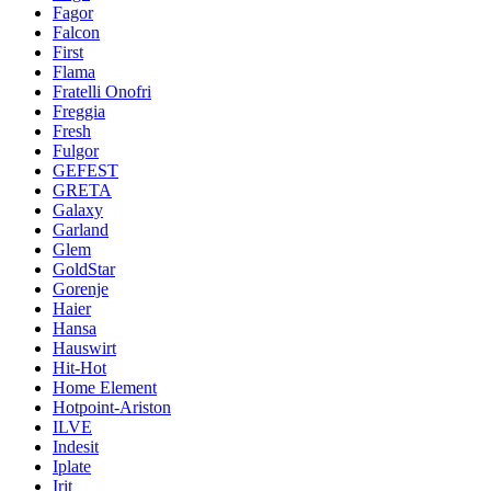
Fagor
Falcon
First
Flama
Fratelli Onofri
Freggia
Fresh
Fulgor
GEFEST
GRETA
Galaxy
Garland
Glem
GoldStar
Gorenje
Haier
Hansa
Hauswirt
Hit-Hot
Home Element
Hotpoint-Ariston
ILVE
Indesit
Iplate
Irit