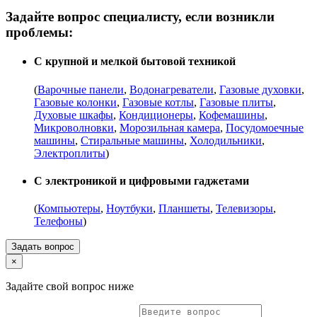
Задайте вопрос специалисту, если возникли
проблемы:
С крупной и мелкой бытовой техникой
(
Варочные панели
,
Водонагреватели
,
Газовые духовки
,
Газовые колонки
,
Газовые котлы
,
Газовые плиты
,
Духовые шкафы
,
Кондиционеры
,
Кофемашины
,
Микроволновки
,
Морозильная камера
,
Посудомоечные
машины
,
Стиральные машины
,
Холодильники
,
Электроплиты
)
С электроникой и цифровыми гаджетами
(
Компьютеры
,
Ноутбуки
,
Планшеты
,
Телевизоры
,
Телефоны
)
Задать вопрос
×
Задайте свой вопрос ниже