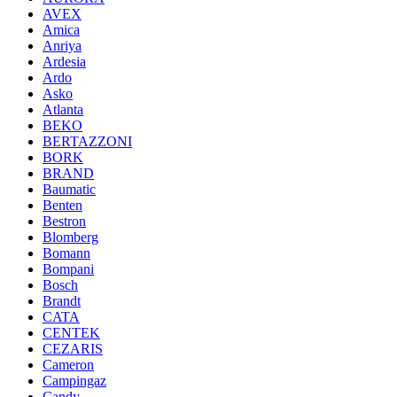
AVEX
Amica
Anriya
Ardesia
Ardo
Asko
Atlanta
BEKO
BERTAZZONI
BORK
BRAND
Baumatic
Benten
Bestron
Blomberg
Bomann
Bompani
Bosch
Brandt
CATA
CENTEK
CEZARIS
Cameron
Campingaz
Candy