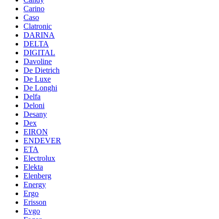
Carino
Caso
Clatronic
DARINA
DELTA
DIGITAL
Davoline
De Dietrich
De Luxe
De Longhi
Delfa
Deloni
Desany
Dex
EIRON
ENDEVER
ETA
Electrolux
Elekta
Elenberg
Energy
Ergo
Erisson
Evgo