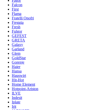
Fagor
Falcon
First
Flama
Fratelli Onofri
Freggia
Fresh
Fulgor
GEFEST
GRETA
Galaxy
Garland
Glem
GoldStar
Gorenje
Haier
Hansa
Hauswirt
Hit-Hot
Home Element
Hotpoint-Ariston
ILVE
Indesit
Iplate
Irit