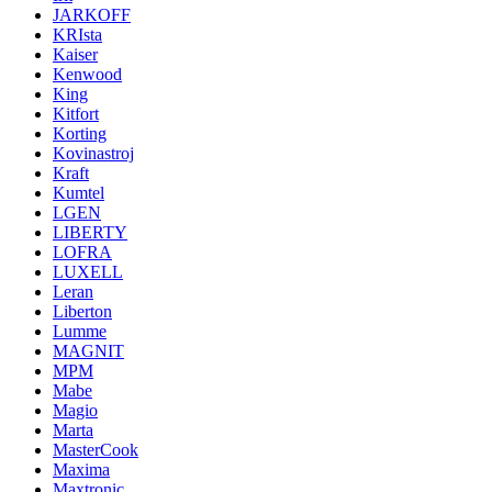
JARKOFF
KRIsta
Kaiser
Kenwood
King
Kitfort
Korting
Kovinastroj
Kraft
Kumtel
LGEN
LIBERTY
LOFRA
LUXELL
Leran
Liberton
Lumme
MAGNIT
MPM
Mabe
Magio
Marta
MasterCook
Maxima
Maxtronic