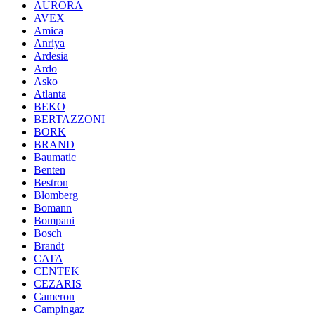
AURORA
AVEX
Amica
Anriya
Ardesia
Ardo
Asko
Atlanta
BEKO
BERTAZZONI
BORK
BRAND
Baumatic
Benten
Bestron
Blomberg
Bomann
Bompani
Bosch
Brandt
CATA
CENTEK
CEZARIS
Cameron
Campingaz