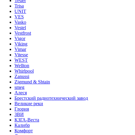
Tesler
Trisa
UNIT
VES
Vasko
Vestel
Vestfrost
Vigor
Viking
Vimar
Vitesse
WEST
Wellton
Whirlpool
Zanussi
Zigmund & Shtain
smeg
Алеся
Брестский радиотехнический завод
Великие реки
Глория
ЗВИ
КЗГА-Веста
Калибр
Комфорт