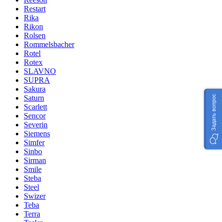
Restart
Rika
Rikon
Rolsen
Rommelsbacher
Rotel
Rotex
SLAVNO
SUPRA
Sakura
Saturn
Задать вопрос
Scarlett
Sencor
Severin
Siemens
Simfer
Sinbo
Sirman
Smile
Steba
Steel
Swizer
Teba
Terra