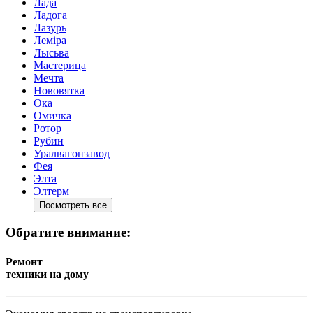
Лада
Ладога
Лазурь
Лемiра
Лысьва
Мастерица
Мечта
Нововятка
Ока
Омичка
Ротор
Рубин
Уралвагонзавод
Фея
Элта
Элтерм
Посмотреть все
Обратите внимание:
Ремонт
техники на дому