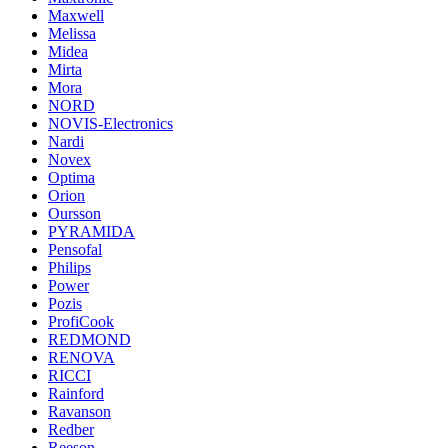
Maxwell
Melissa
Midea
Mirta
Mora
NORD
NOVIS-Electronics
Nardi
Novex
Optima
Orion
Oursson
PYRAMIDA
Pensofal
Philips
Power
Pozis
ProfiCook
REDMOND
RENOVA
RICCI
Rainford
Ravanson
Redber
Reeson