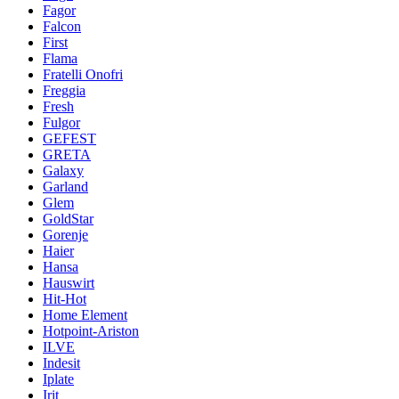
Fagor
Falcon
First
Flama
Fratelli Onofri
Freggia
Fresh
Fulgor
GEFEST
GRETA
Galaxy
Garland
Glem
GoldStar
Gorenje
Haier
Hansa
Hauswirt
Hit-Hot
Home Element
Hotpoint-Ariston
ILVE
Indesit
Iplate
Irit