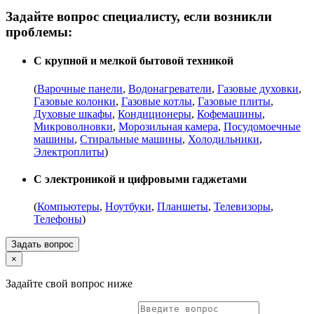
Задайте вопрос специалисту, если возникли
проблемы:
С крупной и мелкой бытовой техникой
(
Варочные панели
,
Водонагреватели
,
Газовые духовки
,
Газовые колонки
,
Газовые котлы
,
Газовые плиты
,
Духовые шкафы
,
Кондиционеры
,
Кофемашины
,
Микроволновки
,
Морозильная камера
,
Посудомоечные
машины
,
Стиральные машины
,
Холодильники
,
Электроплиты
)
С электроникой и цифровыми гаджетами
(
Компьютеры
,
Ноутбуки
,
Планшеты
,
Телевизоры
,
Телефоны
)
Задать вопрос
×
Задайте свой вопрос ниже