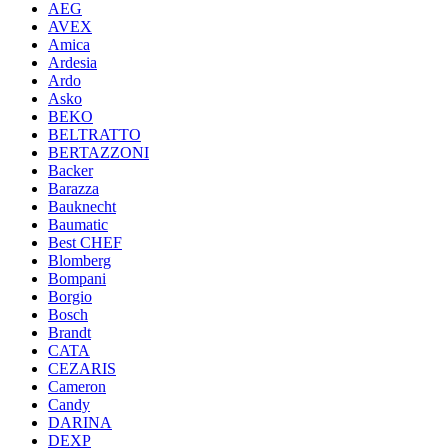
AEG
AVEX
Amica
Ardesia
Ardo
Asko
BEKO
BELTRATTO
BERTAZZONI
Backer
Barazza
Bauknecht
Baumatic
Best CHEF
Blomberg
Bompani
Borgio
Bosch
Brandt
CATA
CEZARIS
Cameron
Candy
DARINA
DEXP