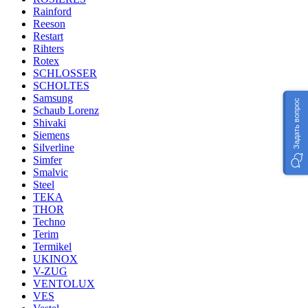
Rainford
Reeson
Restart
Rihters
Rotex
SCHLOSSER
SCHOLTES
Samsung
Задать вопрос
Schaub Lorenz
Shivaki
Siemens
Silverline
Simfer
Smalvic
Steel
TEKA
THOR
Techno
Terim
Termikel
UKINOX
V-ZUG
VENTOLUX
VES