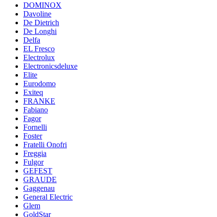
DOMINOX
Davoline
De Dietrich
De Longhi
Delfa
EL Fresco
Electrolux
Electronicsdeluxe
Elite
Eurodomo
Exiteq
FRANKE
Fabiano
Fagor
Fornelli
Foster
Fratelli Onofri
Freggia
Fulgor
GEFEST
GRAUDE
Gaggenau
General Electric
Glem
GoldStar