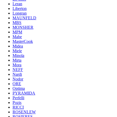
Leran
Liberton
Longran
MAUNFELD
MBS
MONSHER
MPM
Mabe
MasterCook
Midea
Miele
Minola
Mirta
Mora
NEFF
Nardi
Nodor
ORE
Optima
PYRAMIDA
Perfelli
Pozis
RICCI
ROSENLEW
ROSIERES