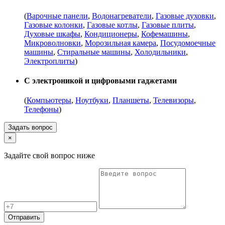
(
Варочные панели
,
Водонагреватели
,
Газовые духовки
,
Газовые колонки
,
Газовые котлы
,
Газовые плиты
,
Духовые шкафы
,
Кондиционеры
,
Кофемашины
,
Микроволновки
,
Морозильная камера
,
Посудомоечные
машины
,
Стиральные машины
,
Холодильники
,
Электроплиты
)
С электроникой и цифровыми гаджетами
(
Компьютеры
,
Ноутбуки
,
Планшеты
,
Телевизоры
,
Телефоны
)
Задать вопрос
×
Задайте свой вопрос ниже
Отправить