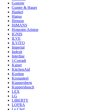
Gorenje
Gunter & Hauer
Hankel
Hansa
Henson
HiMANS
Hotpoint-Ariston
IGNIS
ILVE
ILVITO
Imperial
Indesit
Interline
J.Corradi
Kaiser
KitchenAid
Korting
Kronasteel
Kuppersberg
Kuppersbusch
LEX
LG
LIBERTY
LOFRA
Le Chef