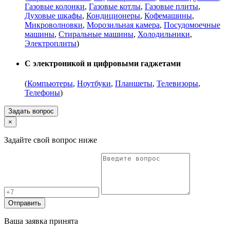
Газовые колонки
,
Газовые котлы
,
Газовые плиты
,
Духовые шкафы
,
Кондиционеры
,
Кофемашины
,
Микроволновки
,
Морозильная камера
,
Посудомоечные
машины
,
Стиральные машины
,
Холодильники
,
Электроплиты
)
С электроникой и цифровыми гаджетами
(
Компьютеры
,
Ноутбуки
,
Планшеты
,
Телевизоры
,
Телефоны
)
Задать вопрос
×
Задайте свой вопрос ниже
Отправить
Ваша заявка принята