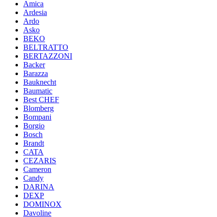
Amica
Ardesia
Ardo
Asko
BEKO
BELTRATTO
BERTAZZONI
Backer
Barazza
Bauknecht
Baumatic
Best CHEF
Blomberg
Bompani
Borgio
Bosch
Brandt
CATA
CEZARIS
Cameron
Candy
DARINA
DEXP
DOMINOX
Davoline