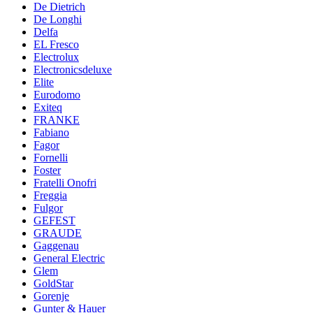
De Dietrich
De Longhi
Delfa
EL Fresco
Electrolux
Electronicsdeluxe
Elite
Eurodomo
Exiteq
FRANKE
Fabiano
Fagor
Fornelli
Foster
Fratelli Onofri
Freggia
Fulgor
GEFEST
GRAUDE
Gaggenau
General Electric
Glem
GoldStar
Gorenje
Gunter & Hauer