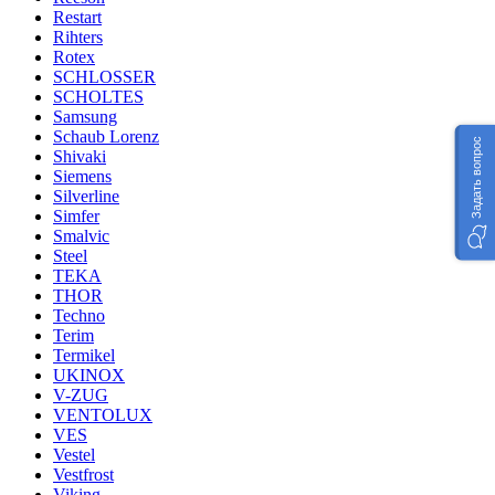
Restart
Rihters
Rotex
SCHLOSSER
SCHOLTES
Samsung
Schaub Lorenz
Задать вопрос
Shivaki
Siemens
Silverline
Simfer
Smalvic
Steel
TEKA
THOR
Techno
Terim
Termikel
UKINOX
V-ZUG
VENTOLUX
VES
Vestel
Vestfrost
Viking