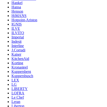
Hankel
Hansa
Henson
HiMANS
Hotpoint-Ariston
IGNIS
ILVE
ILVITO
Imperial
Indesit
Interline
J.Corradi
Kaiser
KitchenAid
Korting
Kronasteel
Kuppersberg
Kuppersbusch
LEX
LG
LIBERTY
LOFRA
Le Chef
Leran
Liberton