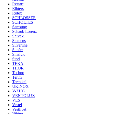
Restart
Rihters
Rotex
SCHLOSSER
SCHOLTES
Samsung
Schaub Lorenz
Shivaki
Siemens
Silverline
Simfer
Smalvic
Steel
TEKA
THOR
Techno
Terim
Termikel
UKINOX
V-ZUG
VENTOLUX
VES
Vestel
Vestfrost
Viking