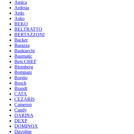
Amica
Ardesia
Ardo
Asko
BEKO
BELTRATTO
BERTAZZONI
Backer
Barazza
Bauknecht
Baumatic
Best CHEF
Blomberg
Bompani
Borgio
Bosch
Brandt
CATA
CEZARIS
Cameron
Candy
DARINA
DEXP
DOMINOX
Davoline