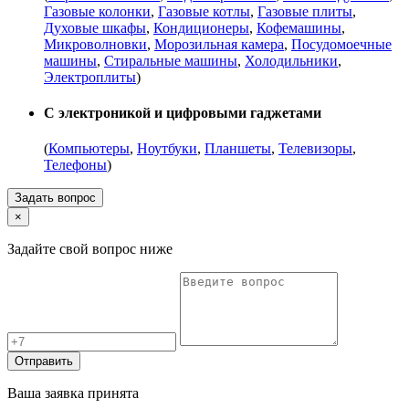
Газовые колонки
,
Газовые котлы
,
Газовые плиты
,
Духовые шкафы
,
Кондиционеры
,
Кофемашины
,
Микроволновки
,
Морозильная камера
,
Посудомоечные
машины
,
Стиральные машины
,
Холодильники
,
Электроплиты
)
С электроникой и цифровыми гаджетами
(
Компьютеры
,
Ноутбуки
,
Планшеты
,
Телевизоры
,
Телефоны
)
Задать вопрос
×
Задайте свой вопрос ниже
Отправить
Ваша заявка принята