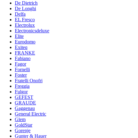
De Dietrich
De Longhi
Delfa
EL Fresco
Electrolux
Electronicsdeluxe
Elite
Eurodomo
Exiteq
FRANKE
Fabiano
Fagor
Fornelli
Foster
Fratelli Onofri
Freggia
Fulgor
GEFEST
GRAUDE
Gaggenau
General Electric
Glem
GoldStar
Gorenje
Gunter & Hauer