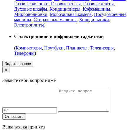
Газовые колонки
,
Газовые котлы
,
Газовые плиты
,
Духовые шкафы
,
Кондиционеры
,
Кофемашины
,
Микроволновки
,
Морозильная камера
,
Посудомоечные
машины
,
Стиральные машины
,
Холодильники
,
Электроплиты
)
С электроникой и цифровыми гаджетами
(
Компьютеры
,
Ноутбуки
,
Планшеты
,
Телевизоры
,
Телефоны
)
Задать вопрос
×
Задайте свой вопрос ниже
Отправить
Ваша заявка принята