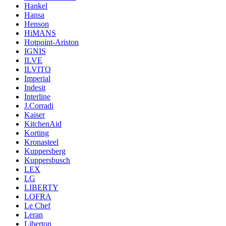
Hankel
Hansa
Henson
HiMANS
Hotpoint-Ariston
IGNIS
ILVE
ILVITO
Imperial
Indesit
Interline
J.Corradi
Kaiser
KitchenAid
Korting
Kronasteel
Kuppersberg
Kuppersbusch
LEX
LG
LIBERTY
LOFRA
Le Chef
Leran
Liberton