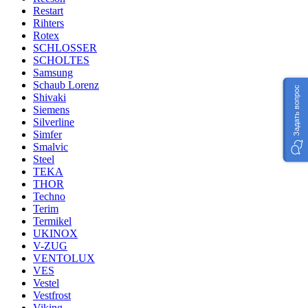
Restart
Rihters
Rotex
SCHLOSSER
SCHOLTES
Samsung
Schaub Lorenz
Задать вопрос
Shivaki
Siemens
Silverline
Simfer
Smalvic
Steel
TEKA
THOR
Techno
Terim
Termikel
UKINOX
V-ZUG
VENTOLUX
VES
Vestel
Vestfrost
Viking