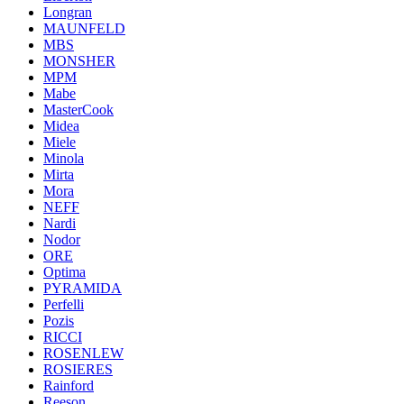
Longran
MAUNFELD
MBS
MONSHER
MPM
Mabe
MasterCook
Midea
Miele
Minola
Mirta
Mora
NEFF
Nardi
Nodor
ORE
Optima
PYRAMIDA
Perfelli
Pozis
RICCI
ROSENLEW
ROSIERES
Rainford
Reeson