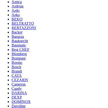
Amica
Ardesia
Ardo
Asko
BEKO
BELTRATTO
BERTAZZONI
Backer
Barazza
Bauknecht
Baumatic
Best CHEF
Blomberg
Bompani
Borgio
Bosch
Brandt
CATA
CEZARIS
Cameron
Candy
DARINA
DEXP
DOMINOX
Davoline