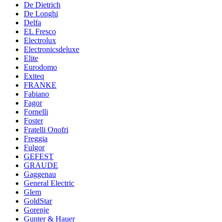
De Dietrich
De Longhi
Delfa
EL Fresco
Electrolux
Electronicsdeluxe
Elite
Eurodomo
Exiteq
FRANKE
Fabiano
Fagor
Fornelli
Foster
Fratelli Onofri
Freggia
Fulgor
GEFEST
GRAUDE
Gaggenau
General Electric
Glem
GoldStar
Gorenje
Gunter & Hauer