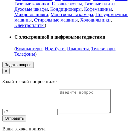
Газовые колонки
,
Газовые котлы
,
Газовые плиты
,
Духовые шкафы
,
Кондиционеры
,
Кофемашины
,
Микроволновки
,
Морозильная камера
,
Посудомоечные
машины
,
Стиральные машины
,
Холодильники
,
Электроплиты
)
С электроникой и цифровыми гаджетами
(
Компьютеры
,
Ноутбуки
,
Планшеты
,
Телевизоры
,
Телефоны
)
Задать вопрос
×
Задайте свой вопрос ниже
Отправить
Ваша заявка принята