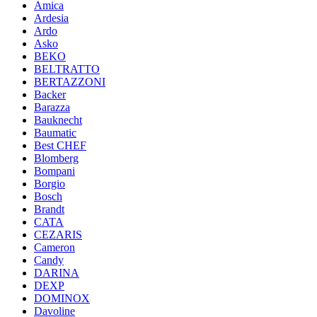
Amica
Ardesia
Ardo
Asko
BEKO
BELTRATTO
BERTAZZONI
Backer
Barazza
Bauknecht
Baumatic
Best CHEF
Blomberg
Bompani
Borgio
Bosch
Brandt
CATA
CEZARIS
Cameron
Candy
DARINA
DEXP
DOMINOX
Davoline