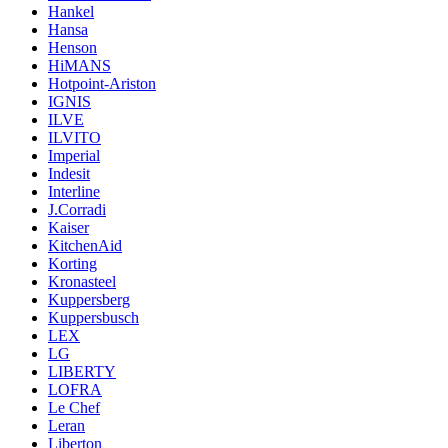
Hankel
Hansa
Henson
HiMANS
Hotpoint-Ariston
IGNIS
ILVE
ILVITO
Imperial
Indesit
Interline
J.Corradi
Kaiser
KitchenAid
Korting
Kronasteel
Kuppersberg
Kuppersbusch
LEX
LG
LIBERTY
LOFRA
Le Chef
Leran
Liberton