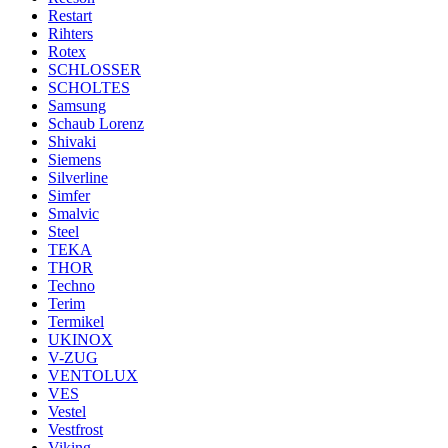
Restart
Rihters
Rotex
SCHLOSSER
SCHOLTES
Samsung
Schaub Lorenz
Shivaki
Siemens
Silverline
Simfer
Smalvic
Steel
TEKA
THOR
Techno
Terim
Termikel
UKINOX
V-ZUG
VENTOLUX
VES
Vestel
Vestfrost
Viking