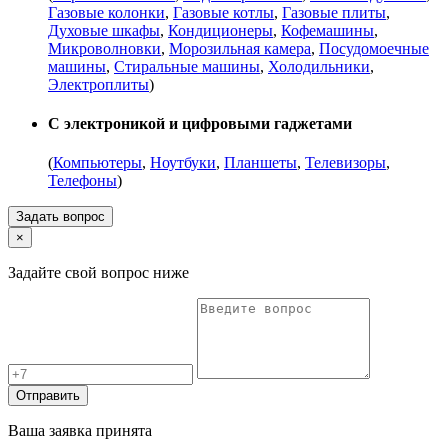
Газовые колонки
,
Газовые котлы
,
Газовые плиты
,
Духовые шкафы
,
Кондиционеры
,
Кофемашины
,
Микроволновки
,
Морозильная камера
,
Посудомоечные
машины
,
Стиральные машины
,
Холодильники
,
Электроплиты
)
С электроникой и цифровыми гаджетами
(
Компьютеры
,
Ноутбуки
,
Планшеты
,
Телевизоры
,
Телефоны
)
Задать вопрос
×
Задайте свой вопрос ниже
Отправить
Ваша заявка принята