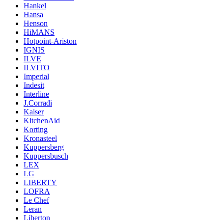
Hankel
Hansa
Henson
HiMANS
Hotpoint-Ariston
IGNIS
ILVE
ILVITO
Imperial
Indesit
Interline
J.Corradi
Kaiser
KitchenAid
Korting
Kronasteel
Kuppersberg
Kuppersbusch
LEX
LG
LIBERTY
LOFRA
Le Chef
Leran
Liberton