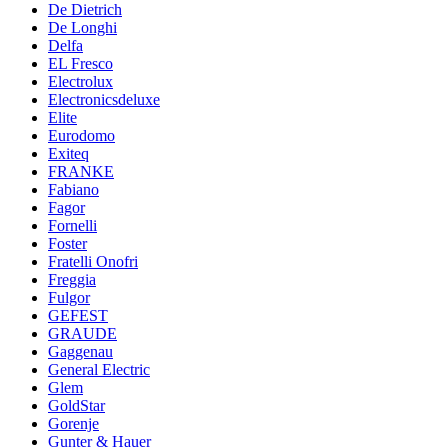
De Dietrich
De Longhi
Delfa
EL Fresco
Electrolux
Electronicsdeluxe
Elite
Eurodomo
Exiteq
FRANKE
Fabiano
Fagor
Fornelli
Foster
Fratelli Onofri
Freggia
Fulgor
GEFEST
GRAUDE
Gaggenau
General Electric
Glem
GoldStar
Gorenje
Gunter & Hauer