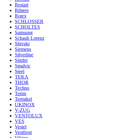
Restart
Rihters
Rotex
SCHLOSSER
SCHOLTES
Samsung
Schaub Lorenz
Shivaki
Siemens
Silverline
Simfer
Smalvic
Steel
TEKA
THOR
Techno
Terim
Termikel
UKINOX
V-ZUG
VENTOLUX
VES
Vestel
Vestfrost
Viking