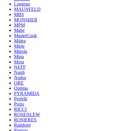
Longran
MAUNFELD
MBS
MONSHER
MPM
Mabe
MasterCook
Midea
Miele
Minola
Mirta
Mora
NEFF
Nardi
Nodor
ORE
Optima
PYRAMIDA
Perfelli
Pozis
RICCI
ROSENLEW
ROSIERES
Rainford
Reeson