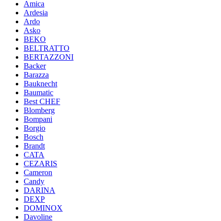
Amica
Ardesia
Ardo
Asko
BEKO
BELTRATTO
BERTAZZONI
Backer
Barazza
Bauknecht
Baumatic
Best CHEF
Blomberg
Bompani
Borgio
Bosch
Brandt
CATA
CEZARIS
Cameron
Candy
DARINA
DEXP
DOMINOX
Davoline