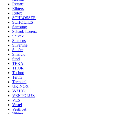
Restart
Rihters
Rotex
SCHLOSSER
SCHOLTES
Samsung
Schaub Lorenz
Shivaki
Siemens
Silverline
Simfer
Smalvic
Steel
TEKA
THOR
Techno
Terim
Termikel
UKINOX
V-ZUG
VENTOLUX
VES
Vestel
Vestfrost
Viking