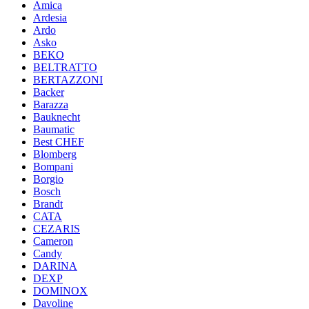
Amica
Ardesia
Ardo
Asko
BEKO
BELTRATTO
BERTAZZONI
Backer
Barazza
Bauknecht
Baumatic
Best CHEF
Blomberg
Bompani
Borgio
Bosch
Brandt
CATA
CEZARIS
Cameron
Candy
DARINA
DEXP
DOMINOX
Davoline