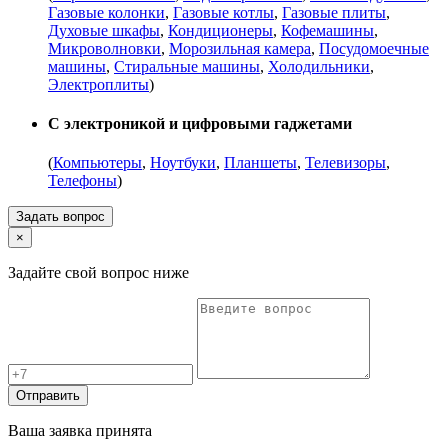
Газовые колонки
,
Газовые котлы
,
Газовые плиты
,
Духовые шкафы
,
Кондиционеры
,
Кофемашины
,
Микроволновки
,
Морозильная камера
,
Посудомоечные
машины
,
Стиральные машины
,
Холодильники
,
Электроплиты
)
С электроникой и цифровыми гаджетами
(
Компьютеры
,
Ноутбуки
,
Планшеты
,
Телевизоры
,
Телефоны
)
Задать вопрос
×
Задайте свой вопрос ниже
Отправить
Ваша заявка принята