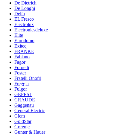
De Dietrich
De Longhi
Delfa
EL Fresco
Electrolux
Electronicsdeluxe
Elite
Eurodomo
Exiteq
FRANKE
Fabiano
Fagor
Fornelli
Foster
Fratelli Onofri
Freggia
Fulgor
GEFEST
GRAUDE
Gaggenau
General Electric
Glem
GoldStar
Gorenje
Gunter & Hauer