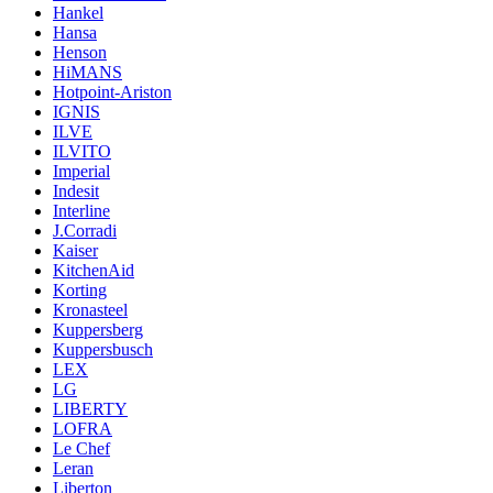
Hankel
Hansa
Henson
HiMANS
Hotpoint-Ariston
IGNIS
ILVE
ILVITO
Imperial
Indesit
Interline
J.Corradi
Kaiser
KitchenAid
Korting
Kronasteel
Kuppersberg
Kuppersbusch
LEX
LG
LIBERTY
LOFRA
Le Chef
Leran
Liberton