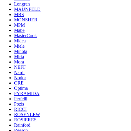
Longran
MAUNFELD
MBS
MONSHER
MPM
Mabe
MasterCook
Midea
Miele
Minola
Mirta
Mora
NEFF
Nardi
Nodor
ORE
Optima
PYRAMIDA
Perfelli
Pozis
RICCI
ROSENLEW
ROSIERES
Rainford
Reeson