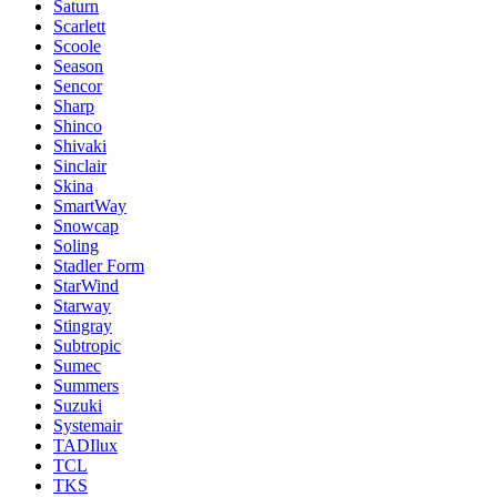
Saturn
Scarlett
Scoole
Season
Sencor
Sharp
Shinco
Shivaki
Sinclair
Skina
SmartWay
Snowcap
Soling
Stadler Form
StarWind
Starway
Stingray
Subtropic
Sumec
Summers
Suzuki
Systemair
TADIlux
TCL
TKS