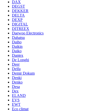
DAX
DEGST
DEKKER
DELTA
DEXP
DIGITAL
DITREEX
Daewoo Electronics
Dahatsu
Daiho
Daikin
Daiko
Dantex
De Longhi
Deer
Delfa
Demir Dokum
Denki
Denko
Desa
Dex
ELAND
EVS
EWT
Eco climat