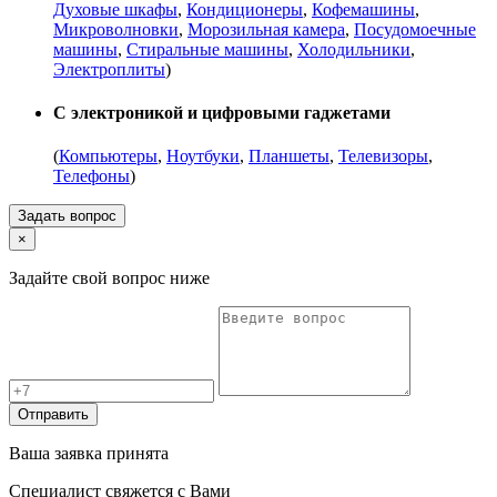
Духовые шкафы
,
Кондиционеры
,
Кофемашины
,
Микроволновки
,
Морозильная камера
,
Посудомоечные
машины
,
Стиральные машины
,
Холодильники
,
Электроплиты
)
С электроникой и цифровыми гаджетами
(
Компьютеры
,
Ноутбуки
,
Планшеты
,
Телевизоры
,
Телефоны
)
Задать вопрос
×
Задайте свой вопрос ниже
Отправить
Ваша заявка принята
Специалист свяжется с Вами