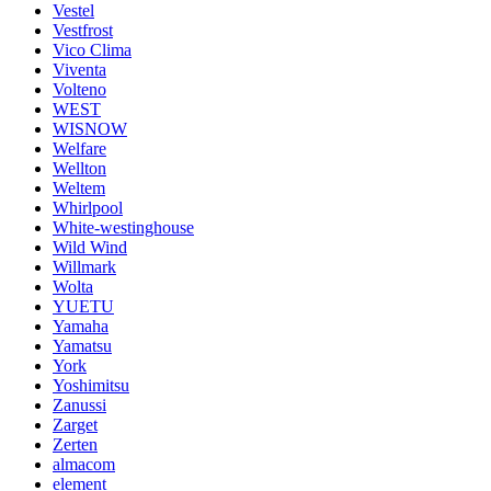
Vestel
Vestfrost
Vico Clima
Viventa
Volteno
WEST
WISNOW
Welfare
Wellton
Weltem
Whirlpool
White-westinghouse
Wild Wind
Willmark
Wolta
YUETU
Yamaha
Yamatsu
York
Yoshimitsu
Zanussi
Zarget
Zerten
almacom
element