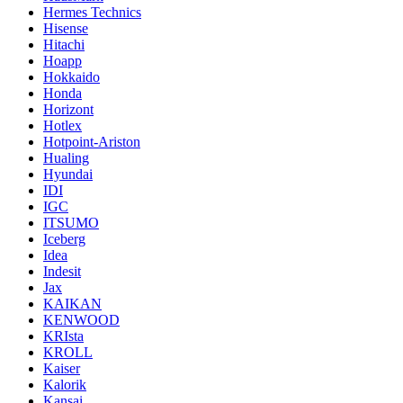
Hermes Technics
Hisense
Hitachi
Hoapp
Hokkaido
Honda
Horizont
Hotlex
Hotpoint-Ariston
Hualing
Hyundai
IDI
IGC
ITSUMO
Iceberg
Idea
Indesit
Jax
KAIKAN
KENWOOD
KRIsta
KROLL
Kaiser
Kalorik
Kansai