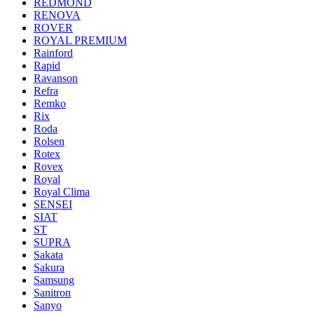
REDMOND
RENOVA
ROVER
ROYAL PREMIUM
Rainford
Rapid
Ravanson
Refra
Remko
Rix
Roda
Rolsen
Rotex
Rovex
Royal
Royal Clima
SENSEI
SIAT
ST
SUPRA
Sakata
Sakura
Samsung
Sanitron
Sanyo