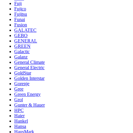
Fuji
Fujico
Fujitsu
Funai
Fusion
GALATEC
GEBO
GENERAL
GREEN
Galactic
Galanz
General Climate
General Electric
GoldStar
Golden Interstar
Gorenje
Gree
Green Energy
Grol
Gunter & Hauer
HPC
Haier
Hankel
Hansa
HausMark