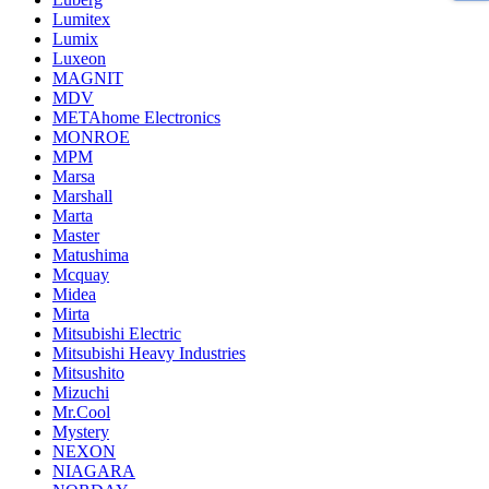
Lumitex
Lumix
Luxeon
MAGNIT
MDV
METAhome Electronics
MONROE
MPM
Marsa
Marshall
Marta
Master
Matushima
Mcquay
Midea
Mirta
Mitsubishi Electric
Mitsubishi Heavy Industries
Mitsushito
Mizuchi
Mr.Cool
Mystery
NEXON
NIAGARA