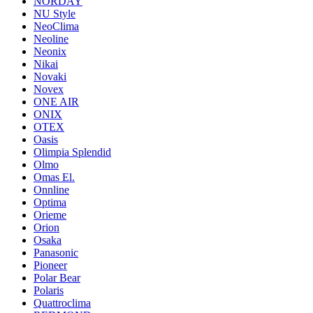
NORDAY
NU Style
NeoClima
Neoline
Neonix
Nikai
Novaki
Novex
ONE AIR
ONIX
OTEX
Oasis
Olimpia Splendid
Olmo
Omas El.
Onnline
Optima
Orieme
Orion
Osaka
Panasonic
Pioneer
Polar Bear
Polaris
Quattroclima