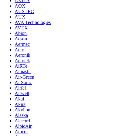
AKITA
AOX
AUSTEC
AUX
AVA Technologies
AVEX
Abion
Acson
Aermec
Aero
Aeronik
Aerotek
AiRTe
Aimashi
Air-Green
AirSonic
Airfel
Airwell
Akai
Akira
Akvilon
Alaska
Alecord
AlpicAir
Amcor