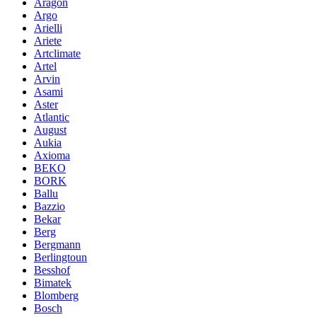
Aragon
Argo
Arielli
Ariete
Artclimate
Artel
Arvin
Asami
Aster
Atlantic
August
Aukia
Axioma
BEKO
BORK
Ballu
Bazzio
Bekar
Berg
Bergmann
Berlingtoun
Besshof
Bimatek
Blomberg
Bosch