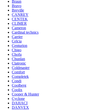
Braun
Bravo
Breville
CANREY
CENTEK
CLIMER
Cameron
Cardinal technics
Carrier
Celcia
Centurion
Chigo
Chofu
Chunlan
Clatronic
Coldmaster
Comfort
Completek
Condi
Coolberg
Coolix
Cooper & Hunter
Cyclone
DAHACI
DANVEX