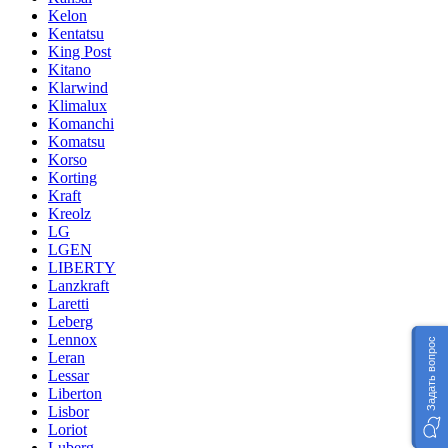
Kelon
Kentatsu
King Post
Kitano
Klarwind
Klimalux
Komanchi
Komatsu
Korso
Korting
Kraft
Kreolz
LG
LGEN
LIBERTY
Lanzkraft
Laretti
Leberg
Lennox
Задать вопрос
Leran
Lessar
Liberton
Lisbor
Loriot
Luberg