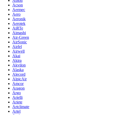
Abion
Acson
Aermec
Aero
Aeronik
Aerotek
AiRTe
Aimashi
Air-Green
AirSonic
Airfel
Airwell
Akai
Akira
Akvilon
Alaska
Alecord
AlpicAir
Amcor
Aragon
Argo
Arielli
Ariete
Artclimate
Artel