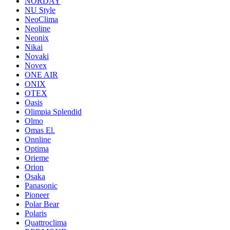
NORDAY
NU Style
NeoClima
Neoline
Neonix
Nikai
Novaki
Novex
ONE AIR
ONIX
OTEX
Oasis
Olimpia Splendid
Olmo
Omas El.
Onnline
Optima
Orieme
Orion
Osaka
Panasonic
Pioneer
Polar Bear
Polaris
Quattroclima