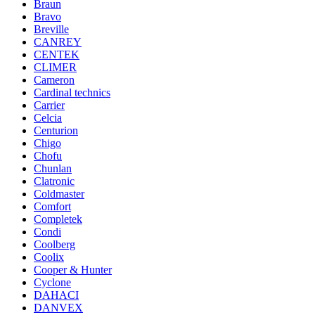
Braun
Bravo
Breville
CANREY
CENTEK
CLIMER
Cameron
Cardinal technics
Carrier
Celcia
Centurion
Chigo
Chofu
Chunlan
Clatronic
Coldmaster
Comfort
Completek
Condi
Coolberg
Coolix
Cooper & Hunter
Cyclone
DAHACI
DANVEX