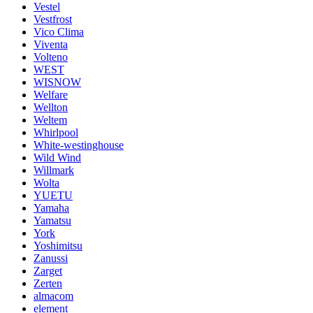
Vestel
Vestfrost
Vico Clima
Viventa
Volteno
WEST
WISNOW
Welfare
Wellton
Weltem
Whirlpool
White-westinghouse
Wild Wind
Willmark
Wolta
YUETU
Yamaha
Yamatsu
York
Yoshimitsu
Zanussi
Zarget
Zerten
almacom
element