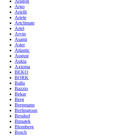
Aragon
Argo
Arielli
Ariete
Artclimate
Artel
Arvin
Asami
Aster
Atlantic
August
Aukia
Axioma
BEKO
BORK
Ballu
Bazzio
Bekar
Berg
Bergmann
Berlingtoun
Besshof
Bimatek
Blomberg
Bosch