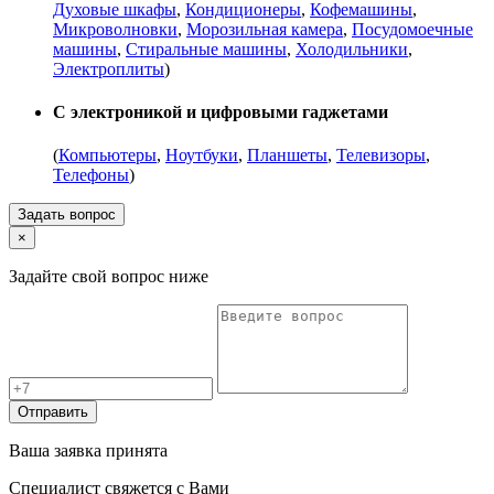
Духовые шкафы
,
Кондиционеры
,
Кофемашины
,
Микроволновки
,
Морозильная камера
,
Посудомоечные
машины
,
Стиральные машины
,
Холодильники
,
Электроплиты
)
С электроникой и цифровыми гаджетами
(
Компьютеры
,
Ноутбуки
,
Планшеты
,
Телевизоры
,
Телефоны
)
Задать вопрос
×
Задайте свой вопрос ниже
Отправить
Ваша заявка принята
Специалист свяжется с Вами