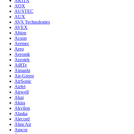
AKITA
AOX
AUSTEC
AUX
AVA Technologies
AVEX
Abion
Acson
Aermec
Aero
Aeronik
Aerotek
AiRTe
Aimashi
Air-Green
AirSonic
Airfel
Airwell
Akai
Akira
Akvilon
Alaska
Alecord
AlpicAir
Amcor