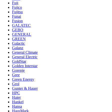
Fuji
Fujico
Fujitsu
Funai
Fusion
GALATEC
GEBO
GENERAL
GREEN
Galactic
Galanz
General Climate
General Electric
GoldStar
Golden Interstar
Gorenje
Gree
Green Energy
Grol
Gunter & Hauer
HPC
Haier
Hankel
Hansa
HausMark