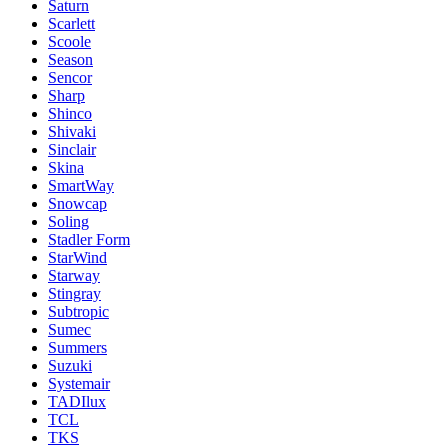
Saturn
Scarlett
Scoole
Season
Sencor
Sharp
Shinco
Shivaki
Sinclair
Skina
SmartWay
Snowcap
Soling
Stadler Form
StarWind
Starway
Stingray
Subtropic
Sumec
Summers
Suzuki
Systemair
TADIlux
TCL
TKS