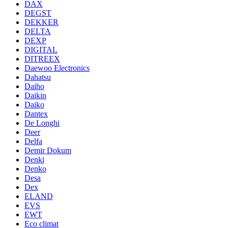
DAX
DEGST
DEKKER
DELTA
DEXP
DIGITAL
DITREEX
Daewoo Electronics
Dahatsu
Daiho
Daikin
Daiko
Dantex
De Longhi
Deer
Delfa
Demir Dokum
Denki
Denko
Desa
Dex
ELAND
EVS
EWT
Eco climat