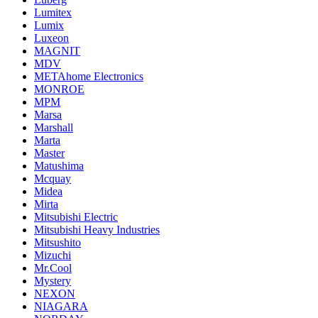
Lumitex
Lumix
Luxeon
MAGNIT
MDV
METAhome Electronics
MONROE
MPM
Marsa
Marshall
Marta
Master
Matushima
Mcquay
Midea
Mirta
Mitsubishi Electric
Mitsubishi Heavy Industries
Mitsushito
Mizuchi
Mr.Cool
Mystery
NEXON
NIAGARA