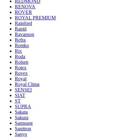
REDMOND
RENOVA
ROVER
ROYAL PREMIUM
Rainford
Rapid
Ravanson
Refra
Remko
Rix
Roda
Rolsen
Rotex
Rovex
Royal
Royal Clima
SENSEI
SIAT
ST
SUPRA
Sakata
Sakura
Samsung
Sanitron
Sanyo