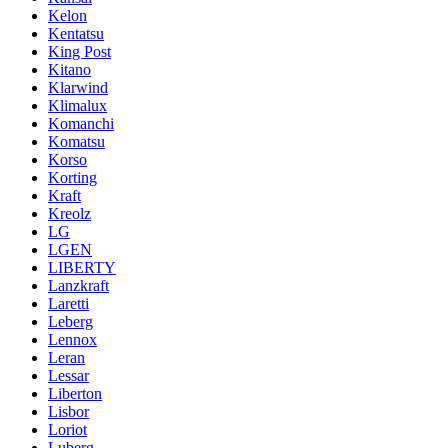
Kelon
Kentatsu
King Post
Kitano
Klarwind
Klimalux
Komanchi
Komatsu
Korso
Korting
Kraft
Kreolz
LG
LGEN
LIBERTY
Lanzkraft
Laretti
Leberg
Lennox
Leran
Lessar
Liberton
Lisbor
Loriot
Luberg