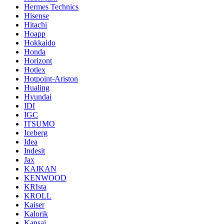
Hermes Technics
Hisense
Hitachi
Hoapp
Hokkaido
Honda
Horizont
Hotlex
Hotpoint-Ariston
Hualing
Hyundai
IDI
IGC
ITSUMO
Iceberg
Idea
Indesit
Jax
KAIKAN
KENWOOD
KRIsta
KROLL
Kaiser
Kalorik
Kansai