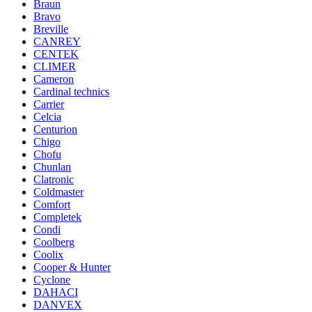
Braun
Bravo
Breville
CANREY
CENTEK
CLIMER
Cameron
Cardinal technics
Carrier
Celcia
Centurion
Chigo
Chofu
Chunlan
Clatronic
Coldmaster
Comfort
Completek
Condi
Coolberg
Coolix
Cooper & Hunter
Cyclone
DAHACI
DANVEX