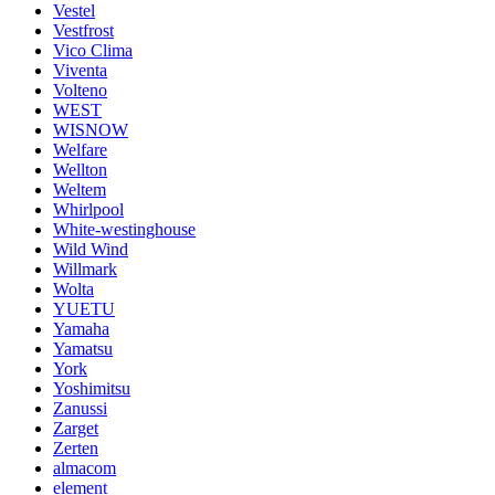
Vestel
Vestfrost
Vico Clima
Viventa
Volteno
WEST
WISNOW
Welfare
Wellton
Weltem
Whirlpool
White-westinghouse
Wild Wind
Willmark
Wolta
YUETU
Yamaha
Yamatsu
York
Yoshimitsu
Zanussi
Zarget
Zerten
almacom
element