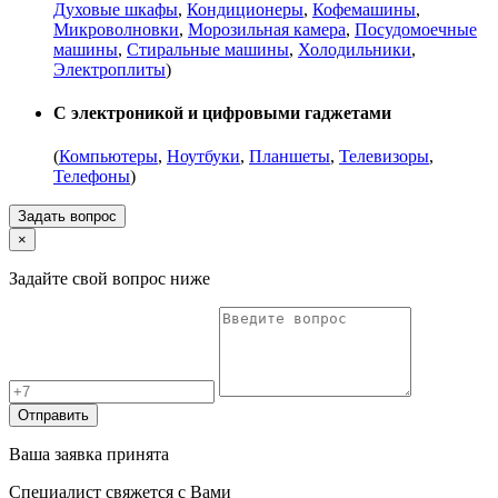
Духовые шкафы
,
Кондиционеры
,
Кофемашины
,
Микроволновки
,
Морозильная камера
,
Посудомоечные
машины
,
Стиральные машины
,
Холодильники
,
Электроплиты
)
С электроникой и цифровыми гаджетами
(
Компьютеры
,
Ноутбуки
,
Планшеты
,
Телевизоры
,
Телефоны
)
Задать вопрос
×
Задайте свой вопрос ниже
Отправить
Ваша заявка принята
Специалист свяжется с Вами