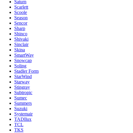
Saturn
Scarlett
Scoole
Season
Sencor
Sharp
Shinco
Shivaki
Sinclair
Skina
SmartWay
Snowcap
Soling
Stadler Form
StarWind
Starway
Stingray
Subtropic
Sumec
Summers
Suzuki
Systemair
TADIlux
TCL
TKS