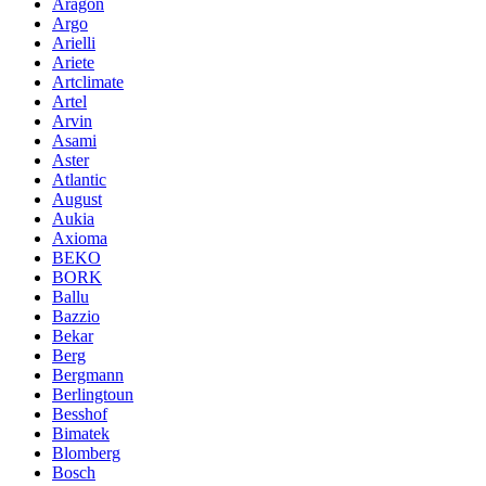
Aragon
Argo
Arielli
Ariete
Artclimate
Artel
Arvin
Asami
Aster
Atlantic
August
Aukia
Axioma
BEKO
BORK
Ballu
Bazzio
Bekar
Berg
Bergmann
Berlingtoun
Besshof
Bimatek
Blomberg
Bosch