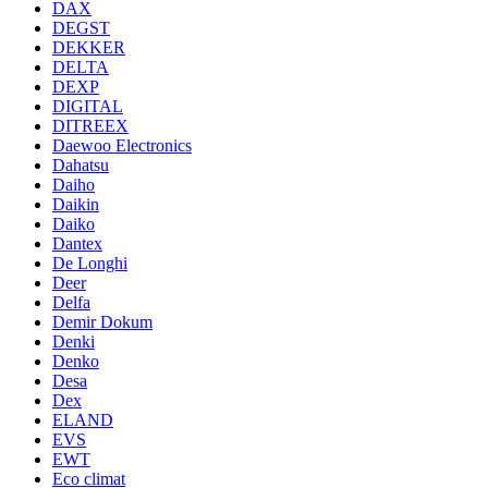
DAX
DEGST
DEKKER
DELTA
DEXP
DIGITAL
DITREEX
Daewoo Electronics
Dahatsu
Daiho
Daikin
Daiko
Dantex
De Longhi
Deer
Delfa
Demir Dokum
Denki
Denko
Desa
Dex
ELAND
EVS
EWT
Eco climat