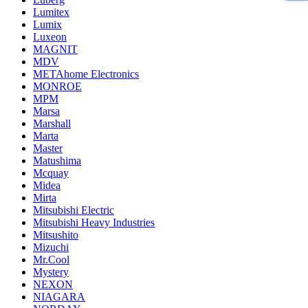
Lumitex
Lumix
Luxeon
MAGNIT
MDV
METAhome Electronics
MONROE
MPM
Marsa
Marshall
Marta
Master
Matushima
Mcquay
Midea
Mirta
Mitsubishi Electric
Mitsubishi Heavy Industries
Mitsushito
Mizuchi
Mr.Cool
Mystery
NEXON
NIAGARA