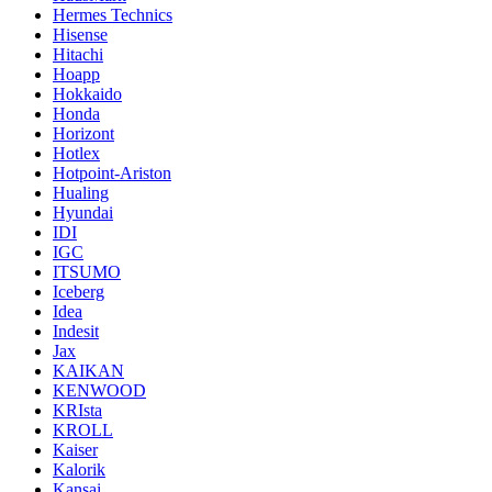
Hermes Technics
Hisense
Hitachi
Hoapp
Hokkaido
Honda
Horizont
Hotlex
Hotpoint-Ariston
Hualing
Hyundai
IDI
IGC
ITSUMO
Iceberg
Idea
Indesit
Jax
KAIKAN
KENWOOD
KRIsta
KROLL
Kaiser
Kalorik
Kansai