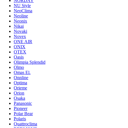
NORDAY
NU Style
NeoClima
Neoline
Neonix
Nikai
Novaki
Novex
ONE AIR
ONIX
OTEX
Oasis
Olimpia Splendid
Olmo
Omas El.
Onnline
Optima
Orieme
Orion
Osaka
Panasonic
Pioneer
Polar Bear
Polaris
Quattroclima