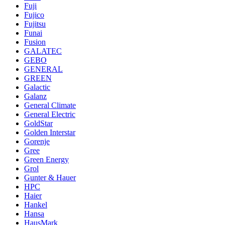
Fuji
Fujico
Fujitsu
Funai
Fusion
GALATEC
GEBO
GENERAL
GREEN
Galactic
Galanz
General Climate
General Electric
GoldStar
Golden Interstar
Gorenje
Gree
Green Energy
Grol
Gunter & Hauer
HPC
Haier
Hankel
Hansa
HausMark