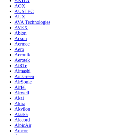
AKITA
AOX
AUSTEC
AUX
AVA Technologies
AVEX
Abion
Acson
Aermec
Aero
Aeronik
Aerotek
AiRTe
Aimashi
Air-Green
AirSonic
Airfel
Airwell
Akai
Akira
Akvilon
Alaska
Alecord
AlpicAir
Amcor