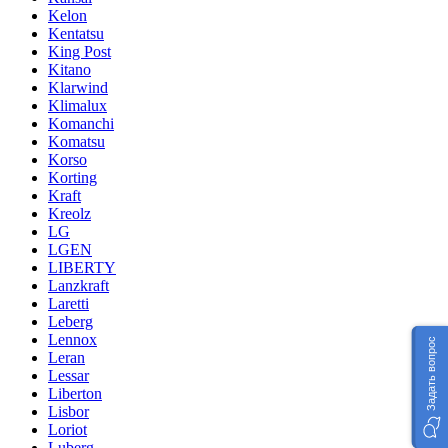
Kelon
Kentatsu
King Post
Kitano
Klarwind
Klimalux
Komanchi
Komatsu
Korso
Korting
Kraft
Kreolz
LG
LGEN
LIBERTY
Lanzkraft
Laretti
Leberg
Lennox
Задать вопрос
Leran
Lessar
Liberton
Lisbor
Loriot
Luberg