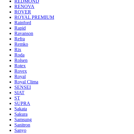
REDMOND
RENOVA
ROVER
ROYAL PREMIUM
Rainford
Rapid
Ravanson
Refra
Remko
Rix
Roda
Rolsen
Rotex
Rovex
Royal
Royal Clima
SENSEI
SIAT
ST
SUPRA
Sakata
Sakura
Samsung
Sanitron
Sanyo