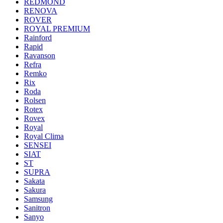
REDMOND
RENOVA
ROVER
ROYAL PREMIUM
Rainford
Rapid
Ravanson
Refra
Remko
Rix
Roda
Rolsen
Rotex
Rovex
Royal
Royal Clima
SENSEI
SIAT
ST
SUPRA
Sakata
Sakura
Samsung
Sanitron
Sanyo