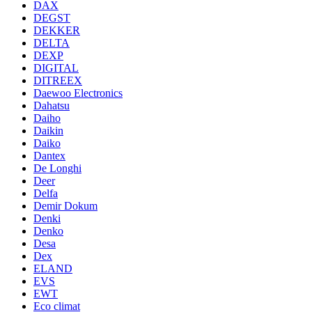
DAX
DEGST
DEKKER
DELTA
DEXP
DIGITAL
DITREEX
Daewoo Electronics
Dahatsu
Daiho
Daikin
Daiko
Dantex
De Longhi
Deer
Delfa
Demir Dokum
Denki
Denko
Desa
Dex
ELAND
EVS
EWT
Eco climat