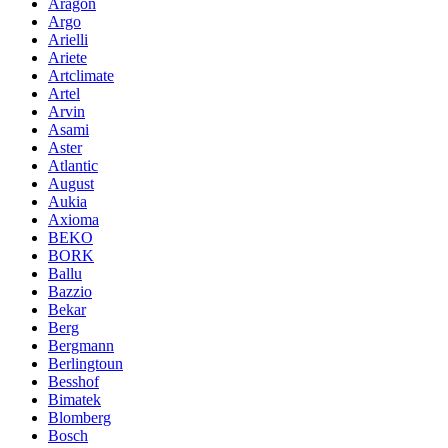
Aragon
Argo
Arielli
Ariete
Artclimate
Artel
Arvin
Asami
Aster
Atlantic
August
Aukia
Axioma
BEKO
BORK
Ballu
Bazzio
Bekar
Berg
Bergmann
Berlingtoun
Besshof
Bimatek
Blomberg
Bosch