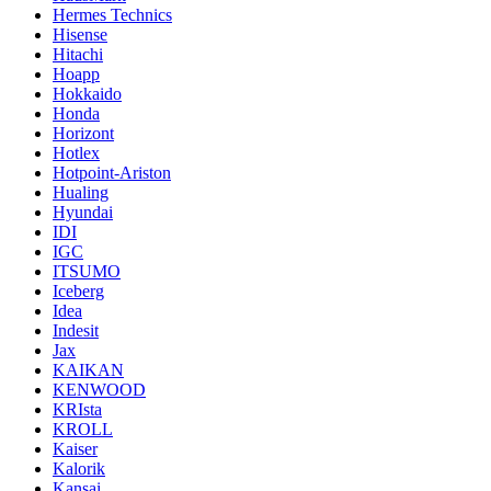
Hermes Technics
Hisense
Hitachi
Hoapp
Hokkaido
Honda
Horizont
Hotlex
Hotpoint-Ariston
Hualing
Hyundai
IDI
IGC
ITSUMO
Iceberg
Idea
Indesit
Jax
KAIKAN
KENWOOD
KRIsta
KROLL
Kaiser
Kalorik
Kansai