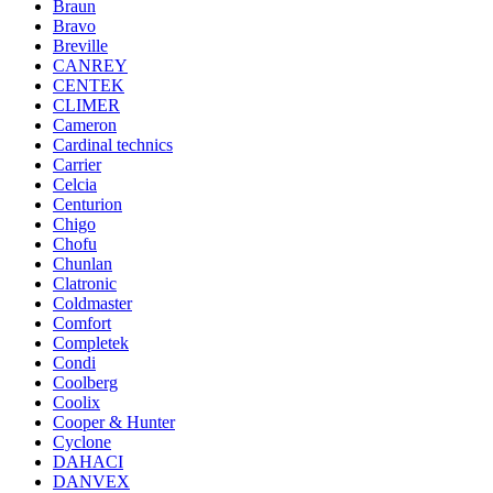
Braun
Bravo
Breville
CANREY
CENTEK
CLIMER
Cameron
Cardinal technics
Carrier
Celcia
Centurion
Chigo
Chofu
Chunlan
Clatronic
Coldmaster
Comfort
Completek
Condi
Coolberg
Coolix
Cooper & Hunter
Cyclone
DAHACI
DANVEX