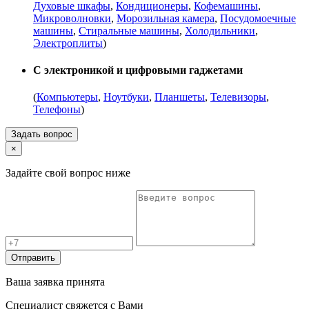
Духовые шкафы
,
Кондиционеры
,
Кофемашины
,
Микроволновки
,
Морозильная камера
,
Посудомоечные
машины
,
Стиральные машины
,
Холодильники
,
Электроплиты
)
С электроникой и цифровыми гаджетами
(
Компьютеры
,
Ноутбуки
,
Планшеты
,
Телевизоры
,
Телефоны
)
Задать вопрос
×
Задайте свой вопрос ниже
Отправить
Ваша заявка принята
Специалист свяжется с Вами