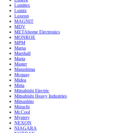
Lumitex
Lumix
Luxeon
MAGNIT
MDV
METAhome Electronics
MONROE
MPM
Marsa
Marshall
Marta
Master
Matushima
Mcquay
Midea
Mirta
Mitsubishi Electric
Mitsubishi Heavy Industries
Mitsushito
Mizuchi
Mr.Cool
Mystery
NEXON
NIAGARA