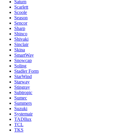
Saturn
Scarlett
Scoole
Season
Sencor
Sharp
Shinco
Shivaki
Sinclair
Skina
SmartWay
Snowcap
Soling
Stadler Form
StarWind
Starway
Stingray
Subtropic
Sumec
Summers
Suzuki
Systemair
TADIlux
TCL
TKS