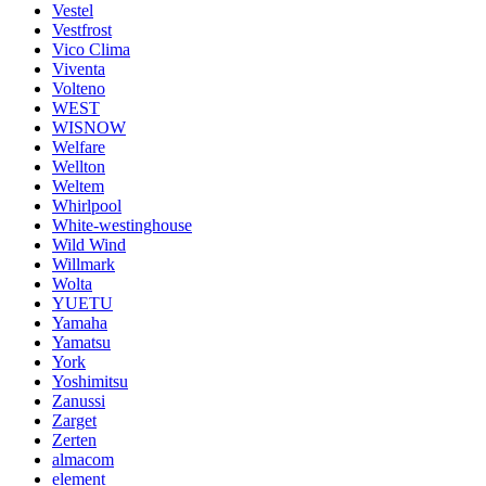
Vestel
Vestfrost
Vico Clima
Viventa
Volteno
WEST
WISNOW
Welfare
Wellton
Weltem
Whirlpool
White-westinghouse
Wild Wind
Willmark
Wolta
YUETU
Yamaha
Yamatsu
York
Yoshimitsu
Zanussi
Zarget
Zerten
almacom
element