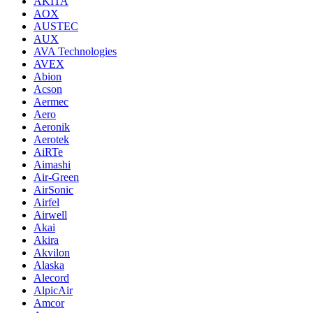
AKITA
AOX
AUSTEC
AUX
AVA Technologies
AVEX
Abion
Acson
Aermec
Aero
Aeronik
Aerotek
AiRTe
Aimashi
Air-Green
AirSonic
Airfel
Airwell
Akai
Akira
Akvilon
Alaska
Alecord
AlpicAir
Amcor