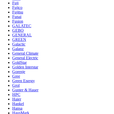
Fuji
Fujico
Fujitsu
Funai
Fusion
GALATEC
GEBO
GENERAL
GREEN
Galactic
Galanz
General Climate
General Electric
GoldStar
Golden Interstar
Gorenje
Gree
Green Energy
Grol
Gunter & Hauer
HPC
Haier
Hankel
Hansa
HausMark