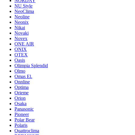
NORDAY
NU Style
NeoClima
Neoline
Neonix
Nikai
Novaki
Novex
ONE AIR
ONIX
OTEX
Oasis
Olimpia Splendid
Olmo
Omas El.
Onnline
Optima
Orieme
Orion
Osaka
Panasonic
Pioneer
Polar Bear
Polaris
Quattroclima