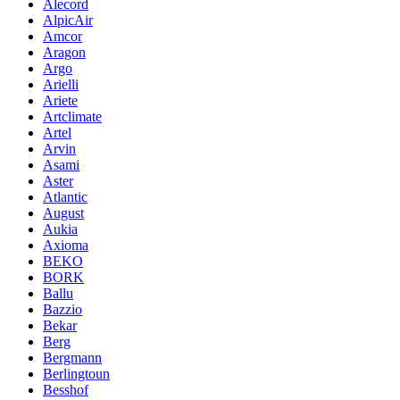
Alecord
AlpicAir
Amcor
Aragon
Argo
Arielli
Ariete
Artclimate
Artel
Arvin
Asami
Aster
Atlantic
August
Aukia
Axioma
BEKO
BORK
Ballu
Bazzio
Bekar
Berg
Bergmann
Berlingtoun
Besshof