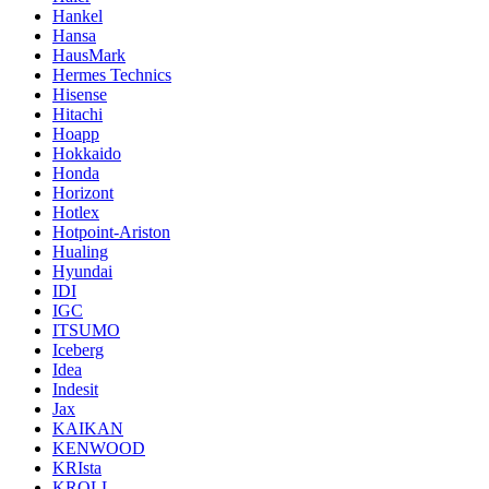
Hankel
Hansa
HausMark
Hermes Technics
Hisense
Hitachi
Hoapp
Hokkaido
Honda
Horizont
Hotlex
Hotpoint-Ariston
Hualing
Hyundai
IDI
IGC
ITSUMO
Iceberg
Idea
Indesit
Jax
KAIKAN
KENWOOD
KRIsta
KROLL