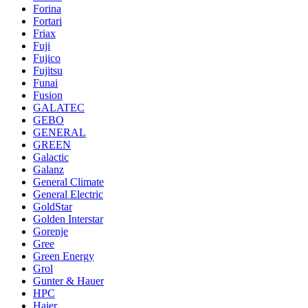
Forina
Fortari
Friax
Fuji
Fujico
Fujitsu
Funai
Fusion
GALATEC
GEBO
GENERAL
GREEN
Galactic
Galanz
General Climate
General Electric
GoldStar
Golden Interstar
Gorenje
Gree
Green Energy
Grol
Gunter & Hauer
HPC
Haier