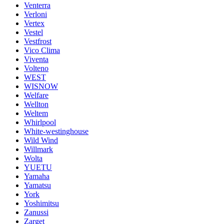
Venterra
Verloni
Vertex
Vestel
Vestfrost
Vico Clima
Viventa
Volteno
WEST
WISNOW
Welfare
Wellton
Weltem
Whirlpool
White-westinghouse
Wild Wind
Willmark
Wolta
YUETU
Yamaha
Yamatsu
York
Yoshimitsu
Zanussi
Zarget