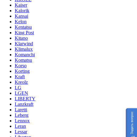
Kaiser
Kalorik
Kansai
Kelon
Kentatsu
King Post
Kitano
Klarwind
Klimalux
Komanchi
Komatsu
Korso
Korting
Kraft
Kreolz
LG
LGEN
LIBERTY
Lanzkraft
Laretti
Задать вопрос
Leberg
Lennox
Leran
Lessar