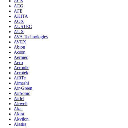
ACS
AEG
AFE
AKITA
AOX
AUSTEC
AUX
AVA Technologies
AVEX
Abion
Acson
Aermec
Aero
Aeronik
Aerotek
AiRTe
Aimashi
Air-Green
AirSonic
Airfel
Airwell
Akai
Akira
Akvilon
Alaska