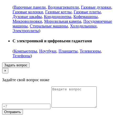
(
Варочные панели
,
Водонагреватели
,
Газовые духовки
,
Газовые колонки
,
Газовые котлы
,
Газовые плиты
,
Духовые шкафы
,
Кондиционеры
,
Кофемашины
,
Микроволновки
,
Морозильная камера
,
Посудомоечные
машины
,
Стиральные машины
,
Холодильники
,
Электроплиты
)
С электроникой и цифровыми гаджетами
(
Компьютеры
,
Ноутбуки
,
Планшеты
,
Телевизоры
,
Телефоны
)
Задать вопрос
×
Задайте свой вопрос ниже
Отправить