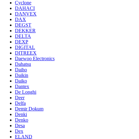
Cyclone
DAHACI
DANVEX
DAX
DEGST
DEKKER
DELTA
DEXP
DIGITAL
DITREEX
Daewoo Electronics
Dahatsu
Daiho
Daikin
Daiko
Dantex
De Longhi
Deer
Delfa
Demir Dokum
Denki
Denko
Desa
Dex
ELAND