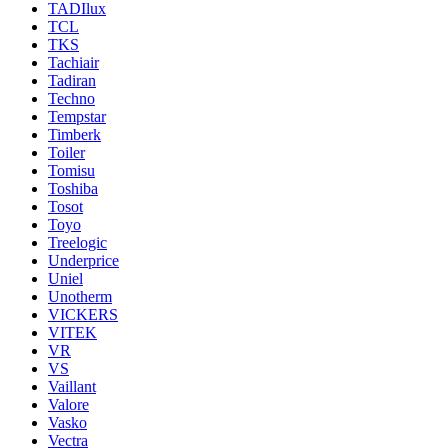
TADIlux
TCL
TKS
Tachiair
Tadiran
Techno
Tempstar
Timberk
Toiler
Tomisu
Toshiba
Tosot
Toyo
Treelogic
Underprice
Uniel
Unotherm
VICKERS
VITEK
VR
VS
Vaillant
Valore
Vasko
Vectra