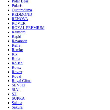
Polar Bear
Polaris
Quattroclima
REDMOND
RENOVA
ROVER
ROYAL PREMIUM
Rainford
Rapid
Ravanson
Refra
Remko
Rix
Roda
Rolsen
Rotex
Rovex
Royal
Royal Clima
SENSEI
SIAT
ST
SUPRA
Sakata
Sakura