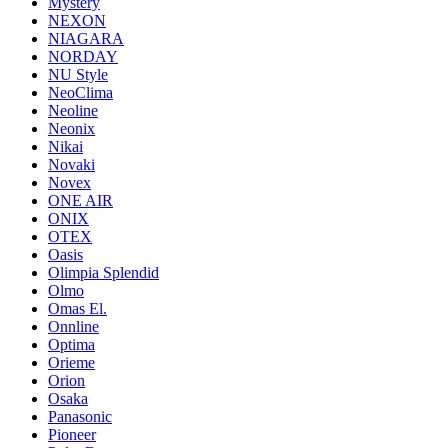
Mystery
NEXON
NIAGARA
NORDAY
NU Style
NeoClima
Neoline
Neonix
Nikai
Novaki
Novex
ONE AIR
ONIX
OTEX
Oasis
Olimpia Splendid
Olmo
Omas El.
Onnline
Optima
Orieme
Orion
Osaka
Panasonic
Pioneer