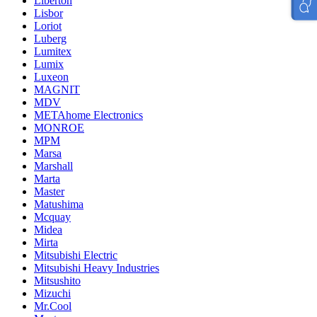
Liberton
Lisbor
Loriot
Luberg
Lumitex
Lumix
Luxeon
MAGNIT
MDV
METAhome Electronics
MONROE
MPM
Marsa
Marshall
Marta
Master
Matushima
Mcquay
Midea
Mirta
Mitsubishi Electric
Mitsubishi Heavy Industries
Mitsushito
Mizuchi
Mr.Cool