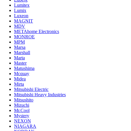
Lumitex
Lumix
Luxeon
MAGNIT
MDV
METAhome Electronics
MONROE
MPM
Marsa
Marshall
Marta
Master
Matushima
Mcquay
Midea
Mirta
Mitsubishi Electric
Mitsubishi Heavy Industries
Mitsushito
Mizuchi
Mr.Cool
Mystery
NEXON
NIAGARA