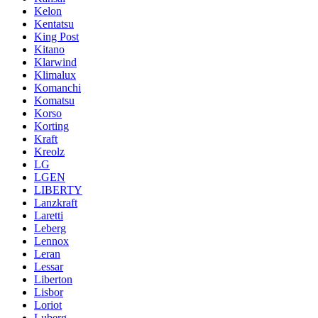
Kelon
Kentatsu
King Post
Kitano
Klarwind
Klimalux
Komanchi
Komatsu
Korso
Korting
Kraft
Kreolz
LG
LGEN
LIBERTY
Lanzkraft
Laretti
Leberg
Lennox
Leran
Lessar
Liberton
Lisbor
Loriot
Luberg