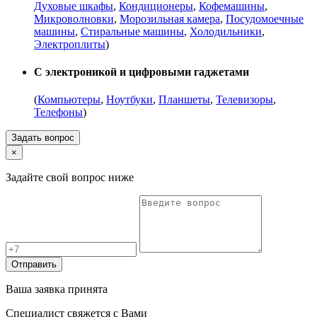
Духовые шкафы
,
Кондиционеры
,
Кофемашины
,
Микроволновки
,
Морозильная камера
,
Посудомоечные
машины
,
Стиральные машины
,
Холодильники
,
Электроплиты
)
С электроникой и цифровыми гаджетами
(
Компьютеры
,
Ноутбуки
,
Планшеты
,
Телевизоры
,
Телефоны
)
Задать вопрос
×
Задайте свой вопрос ниже
Отправить
Ваша заявка принята
Специалист свяжется с Вами