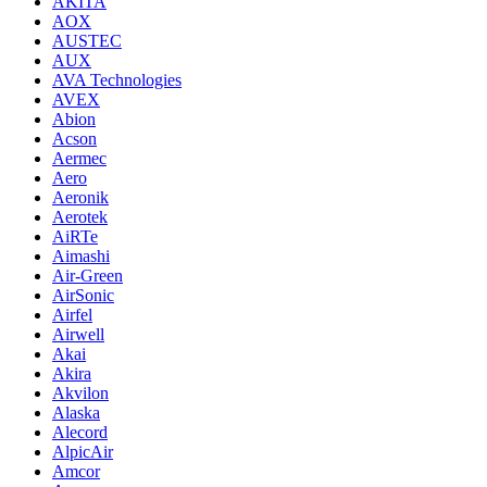
AKITA
AOX
AUSTEC
AUX
AVA Technologies
AVEX
Abion
Acson
Aermec
Aero
Aeronik
Aerotek
AiRTe
Aimashi
Air-Green
AirSonic
Airfel
Airwell
Akai
Akira
Akvilon
Alaska
Alecord
AlpicAir
Amcor