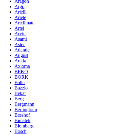
Aragon
Argo
Arielli
Ariete
Artclimate
Artel
Arvin
Asami
Aster
Atlantic
August
Aukia
Axioma
BEKO
BORK
Ballu
Bazzio
Bekar
Berg
Bergmann
Berlingtoun
Besshof
Bimatek
Blomberg
Bosch