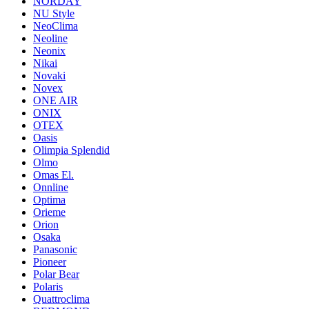
NORDAY
NU Style
NeoClima
Neoline
Neonix
Nikai
Novaki
Novex
ONE AIR
ONIX
OTEX
Oasis
Olimpia Splendid
Olmo
Omas El.
Onnline
Optima
Orieme
Orion
Osaka
Panasonic
Pioneer
Polar Bear
Polaris
Quattroclima