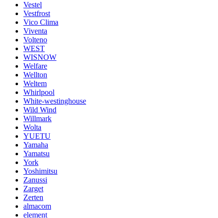
Vestel
Vestfrost
Vico Clima
Viventa
Volteno
WEST
WISNOW
Welfare
Wellton
Weltem
Whirlpool
White-westinghouse
Wild Wind
Willmark
Wolta
YUETU
Yamaha
Yamatsu
York
Yoshimitsu
Zanussi
Zarget
Zerten
almacom
element