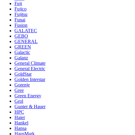
Fuji
Fujico
Fujitsu
Funai
Fusion
GALATEC
GEBO
GENERAL
GREEN
Galactic
Galanz
General Climate
General Electric
GoldStar
Golden Interstar
Gorenje
Gree
Green Energy
Grol
Gunter & Hauer
HPC
Haier
Hankel
Hansa
HausMark