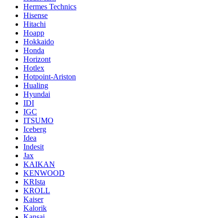
Hermes Technics
Hisense
Hitachi
Hoapp
Hokkaido
Honda
Horizont
Hotlex
Hotpoint-Ariston
Hualing
Hyundai
IDI
IGC
ITSUMO
Iceberg
Idea
Indesit
Jax
KAIKAN
KENWOOD
KRIsta
KROLL
Kaiser
Kalorik
Kansai