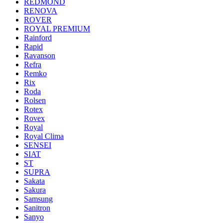
REDMOND
RENOVA
ROVER
ROYAL PREMIUM
Rainford
Rapid
Ravanson
Refra
Remko
Rix
Roda
Rolsen
Rotex
Rovex
Royal
Royal Clima
SENSEI
SIAT
ST
SUPRA
Sakata
Sakura
Samsung
Sanitron
Sanyo