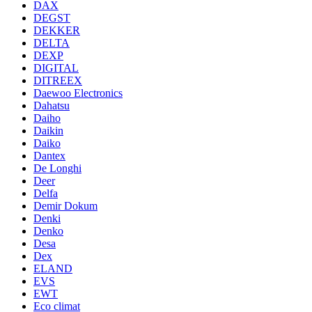
DAX
DEGST
DEKKER
DELTA
DEXP
DIGITAL
DITREEX
Daewoo Electronics
Dahatsu
Daiho
Daikin
Daiko
Dantex
De Longhi
Deer
Delfa
Demir Dokum
Denki
Denko
Desa
Dex
ELAND
EVS
EWT
Eco climat