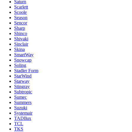
Saturn
Scarlett
Scoole
Season
Sencor
Sharp
Shinco
Shivaki
Sinclair
Skina
SmartWay
Snowcap
Soling
Stadler Form
StarWind
Starway
Stingray
Subtropic
Sumec
Summers
Suzuki
Systemair
TADIlux
TCL
TKS