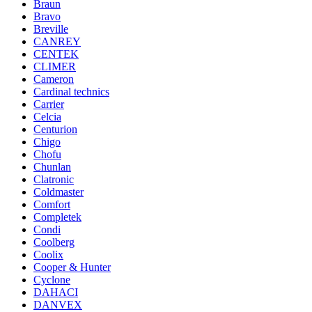
Braun
Bravo
Breville
CANREY
CENTEK
CLIMER
Cameron
Cardinal technics
Carrier
Celcia
Centurion
Chigo
Chofu
Chunlan
Clatronic
Coldmaster
Comfort
Completek
Condi
Coolberg
Coolix
Cooper & Hunter
Cyclone
DAHACI
DANVEX