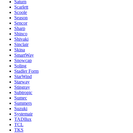
Saturn
Scarlett
Scoole
Season
Sencor
Sharp
Shinco
Shivaki
Sinclair
Skina
SmartWay
Snowcap
Soling
Stadler Form
StarWind
Starway
Stingray
Subtropic
Sumec
Summers
Suzuki
Systemair
TADIlux
TCL
TKS