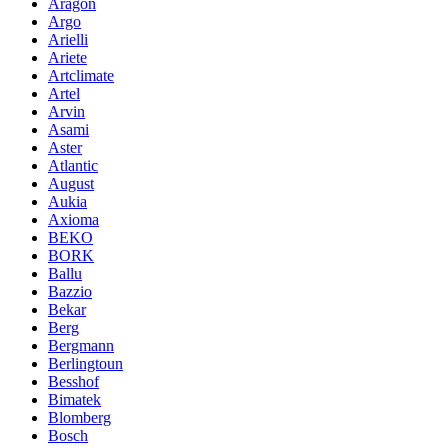
Aragon
Argo
Arielli
Ariete
Artclimate
Artel
Arvin
Asami
Aster
Atlantic
August
Aukia
Axioma
BEKO
BORK
Ballu
Bazzio
Bekar
Berg
Bergmann
Berlingtoun
Besshof
Bimatek
Blomberg
Bosch