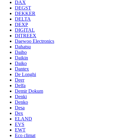
DAX
DEGST
DEKKER
DELTA
DEXP
DIGITAL
DITREEX
Daewoo Electronics
Dahatsu
Daiho
Daikin
Daiko
Dantex
De Longhi
Deer
Delfa
Demir Dokum
Denki
Denko
Desa
Dex
ELAND
EVS
EWT
Eco climat