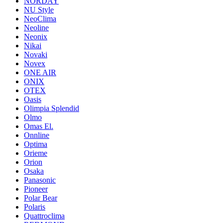
NORDAY
NU Style
NeoClima
Neoline
Neonix
Nikai
Novaki
Novex
ONE AIR
ONIX
OTEX
Oasis
Olimpia Splendid
Olmo
Omas El.
Onnline
Optima
Orieme
Orion
Osaka
Panasonic
Pioneer
Polar Bear
Polaris
Quattroclima