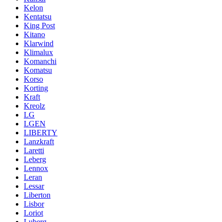
Kelon
Kentatsu
King Post
Kitano
Klarwind
Klimalux
Komanchi
Komatsu
Korso
Korting
Kraft
Kreolz
LG
LGEN
LIBERTY
Lanzkraft
Laretti
Leberg
Lennox
Leran
Lessar
Liberton
Lisbor
Loriot
Luberg