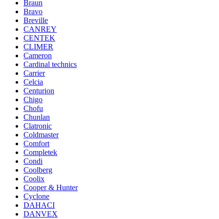
Braun
Bravo
Breville
CANREY
CENTEK
CLIMER
Cameron
Cardinal technics
Carrier
Celcia
Centurion
Chigo
Chofu
Chunlan
Clatronic
Coldmaster
Comfort
Completek
Condi
Coolberg
Coolix
Cooper & Hunter
Cyclone
DAHACI
DANVEX