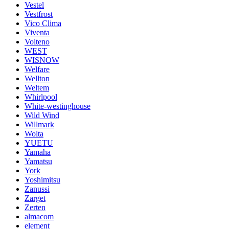
Vestel
Vestfrost
Vico Clima
Viventa
Volteno
WEST
WISNOW
Welfare
Wellton
Weltem
Whirlpool
White-westinghouse
Wild Wind
Willmark
Wolta
YUETU
Yamaha
Yamatsu
York
Yoshimitsu
Zanussi
Zarget
Zerten
almacom
element