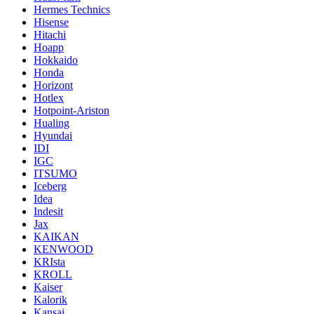
Hermes Technics
Hisense
Hitachi
Hoapp
Hokkaido
Honda
Horizont
Hotlex
Hotpoint-Ariston
Hualing
Hyundai
IDI
IGC
ITSUMO
Iceberg
Idea
Indesit
Jax
KAIKAN
KENWOOD
KRIsta
KROLL
Kaiser
Kalorik
Kansai