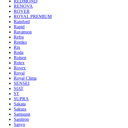
REDMOND
RENOVA
ROVER
ROYAL PREMIUM
Rainford
Rapid
Ravanson
Refra
Remko
Rix
Roda
Rolsen
Rotex
Rovex
Royal
Royal Clima
SENSEI
SIAT
ST
SUPRA
Sakata
Sakura
Samsung
Sanitron
Sanyo