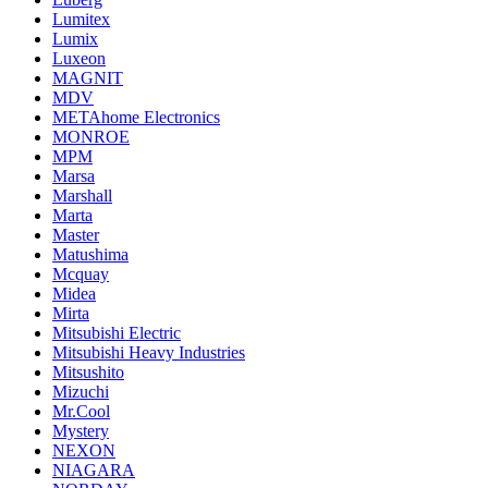
Lumitex
Lumix
Luxeon
MAGNIT
MDV
METAhome Electronics
MONROE
MPM
Marsa
Marshall
Marta
Master
Matushima
Mcquay
Midea
Mirta
Mitsubishi Electric
Mitsubishi Heavy Industries
Mitsushito
Mizuchi
Mr.Cool
Mystery
NEXON
NIAGARA