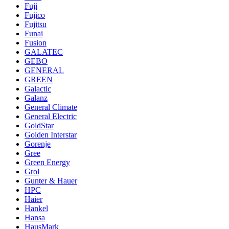
Fuji
Fujico
Fujitsu
Funai
Fusion
GALATEC
GEBO
GENERAL
GREEN
Galactic
Galanz
General Climate
General Electric
GoldStar
Golden Interstar
Gorenje
Gree
Green Energy
Grol
Gunter & Hauer
HPC
Haier
Hankel
Hansa
HausMark