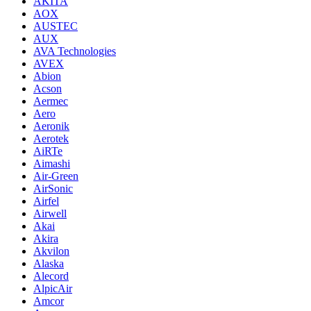
AKITA
AOX
AUSTEC
AUX
AVA Technologies
AVEX
Abion
Acson
Aermec
Aero
Aeronik
Aerotek
AiRTe
Aimashi
Air-Green
AirSonic
Airfel
Airwell
Akai
Akira
Akvilon
Alaska
Alecord
AlpicAir
Amcor