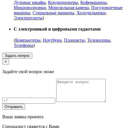
Духовые шкафы
,
Кондиционеры
,
Кофемашины
,
Микроволновки
,
Морозильная камера
,
Посудомоечные
машины
,
Стиральные машины
,
Холодильники
,
Электроплиты
)
С электроникой и цифровыми гаджетами
(
Компьютеры
,
Ноутбуки
,
Планшеты
,
Телевизоры
,
Телефоны
)
Задать вопрос
×
Задайте свой вопрос ниже
Отправить
Ваша заявка принята
Специалист свяжется с Вами