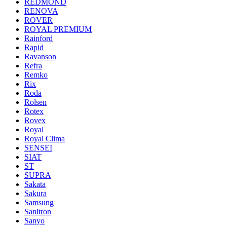
REDMOND
RENOVA
ROVER
ROYAL PREMIUM
Rainford
Rapid
Ravanson
Refra
Remko
Rix
Roda
Rolsen
Rotex
Rovex
Royal
Royal Clima
SENSEI
SIAT
ST
SUPRA
Sakata
Sakura
Samsung
Sanitron
Sanyo