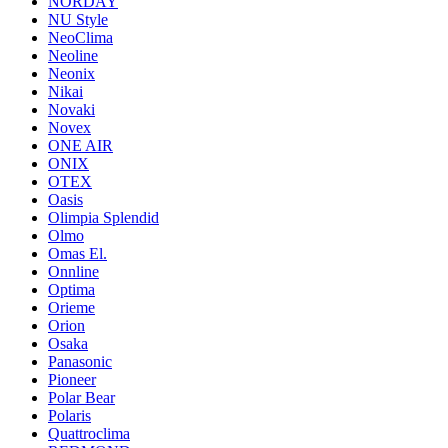
NORDAY
NU Style
NeoClima
Neoline
Neonix
Nikai
Novaki
Novex
ONE AIR
ONIX
OTEX
Oasis
Olimpia Splendid
Olmo
Omas El.
Onnline
Optima
Orieme
Orion
Osaka
Panasonic
Pioneer
Polar Bear
Polaris
Quattroclima