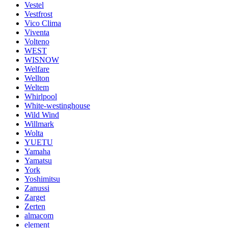
Vestel
Vestfrost
Vico Clima
Viventa
Volteno
WEST
WISNOW
Welfare
Wellton
Weltem
Whirlpool
White-westinghouse
Wild Wind
Willmark
Wolta
YUETU
Yamaha
Yamatsu
York
Yoshimitsu
Zanussi
Zarget
Zerten
almacom
element