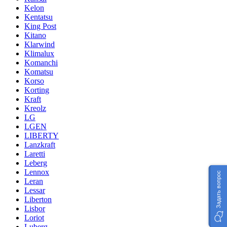
Kelon
Kentatsu
King Post
Kitano
Klarwind
Klimalux
Komanchi
Komatsu
Korso
Korting
Kraft
Kreolz
LG
LGEN
LIBERTY
Lanzkraft
Laretti
Leberg
Lennox
Задать вопрос
Leran
Lessar
Liberton
Lisbor
Loriot
Luberg