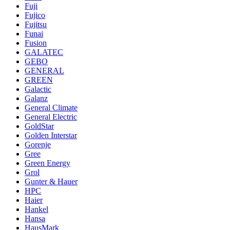
Fuji
Fujico
Fujitsu
Funai
Fusion
GALATEC
GEBO
GENERAL
GREEN
Galactic
Galanz
General Climate
General Electric
GoldStar
Golden Interstar
Gorenje
Gree
Green Energy
Grol
Gunter & Hauer
HPC
Haier
Hankel
Hansa
HausMark