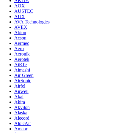
AKITA
AOX
AUSTEC
AUX
AVA Technologies
AVEX
Abion
Acson
Aermec
Aero
Aeronik
Aerotek
AiRTe
Aimashi
Air-Green
AirSonic
Airfel
Airwell
Akai
Akira
Akvilon
Alaska
Alecord
AlpicAir
Amcor