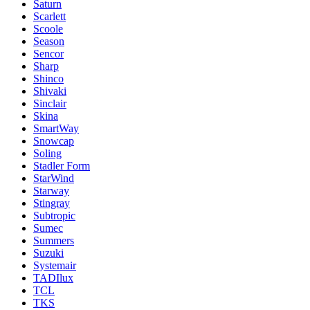
Saturn
Scarlett
Scoole
Season
Sencor
Sharp
Shinco
Shivaki
Sinclair
Skina
SmartWay
Snowcap
Soling
Stadler Form
StarWind
Starway
Stingray
Subtropic
Sumec
Summers
Suzuki
Systemair
TADIlux
TCL
TKS