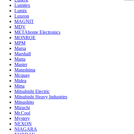
Lumitex
Lumix
Luxeon
MAGNIT
MDV
METAhome Electronics
MONROE
MPM
Marsa
Marshall
Marta
Master
Matushima
Mcquay
Midea
Mirta
Mitsubishi Electric
Mitsubishi Heavy Industries
Mitsushito
Mizuchi
Mr.Cool
Mystery
NEXON
NIAGARA