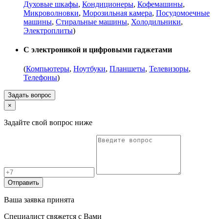
Духовые шкафы
,
Кондиционеры
,
Кофемашины
,
Микроволновки
,
Морозильная камера
,
Посудомоечные
машины
,
Стиральные машины
,
Холодильники
,
Электроплиты
)
С электроникой и цифровыми гаджетами
(
Компьютеры
,
Ноутбуки
,
Планшеты
,
Телевизоры
,
Телефоны
)
Задать вопрос
×
Задайте свой вопрос ниже
Отправить
Ваша заявка принята
Специалист свяжется с Вами