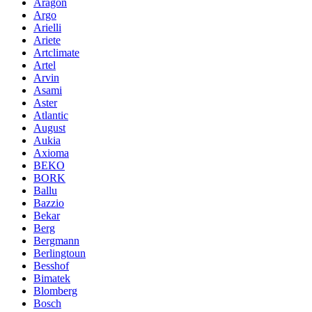
Aragon
Argo
Arielli
Ariete
Artclimate
Artel
Arvin
Asami
Aster
Atlantic
August
Aukia
Axioma
BEKO
BORK
Ballu
Bazzio
Bekar
Berg
Bergmann
Berlingtoun
Besshof
Bimatek
Blomberg
Bosch