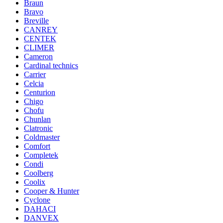
Braun
Bravo
Breville
CANREY
CENTEK
CLIMER
Cameron
Cardinal technics
Carrier
Celcia
Centurion
Chigo
Chofu
Chunlan
Clatronic
Coldmaster
Comfort
Completek
Condi
Coolberg
Coolix
Cooper & Hunter
Cyclone
DAHACI
DANVEX