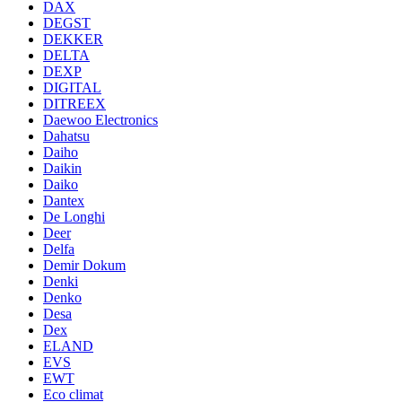
DAX
DEGST
DEKKER
DELTA
DEXP
DIGITAL
DITREEX
Daewoo Electronics
Dahatsu
Daiho
Daikin
Daiko
Dantex
De Longhi
Deer
Delfa
Demir Dokum
Denki
Denko
Desa
Dex
ELAND
EVS
EWT
Eco climat