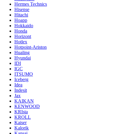
Hermes Technics
Hisense
Hitachi
Hoapp
Hokkaido
Honda
Horizont
Hotlex
Hotpoint-Ariston
Hualing
Hyundai
IDI
IGC
ITSUMO
Iceberg
Idea
Indesit
Jax
KAIKAN
KENWOOD
KRIsta
KROLL
Kaiser
Kalorik
Kansai