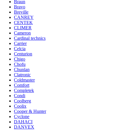
Braun
Bravo
Breville
CANREY
CENTEK
CLIMER
Cameron
Cardinal technics
Carrier
Celcia
Centurion
Chigo
Chofu
Chunlan
Clatronic
Coldmaster
Comfort
Completek
Condi
Coolberg
Coolix
Cooper & Hunter
Cyclone
DAHACI
DANVEX