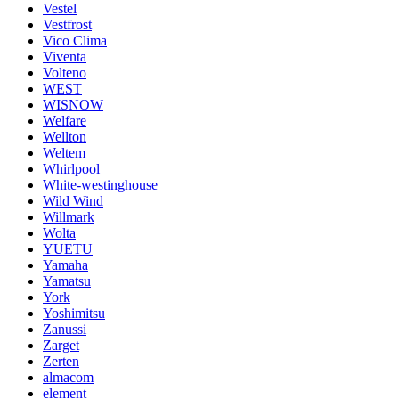
Vestel
Vestfrost
Vico Clima
Viventa
Volteno
WEST
WISNOW
Welfare
Wellton
Weltem
Whirlpool
White-westinghouse
Wild Wind
Willmark
Wolta
YUETU
Yamaha
Yamatsu
York
Yoshimitsu
Zanussi
Zarget
Zerten
almacom
element