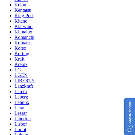
Kelon
Kentatsu
King Post
Kitano
Klarwind
Klimalux
Komanchi
Komatsu
Korso
Korting
Kraft
Kreolz
LG
LGEN
LIBERTY
Lanzkraft
Laretti
Leberg
Lennox
Задать вопрос
Leran
Lessar
Liberton
Lisbor
Loriot
Luberg