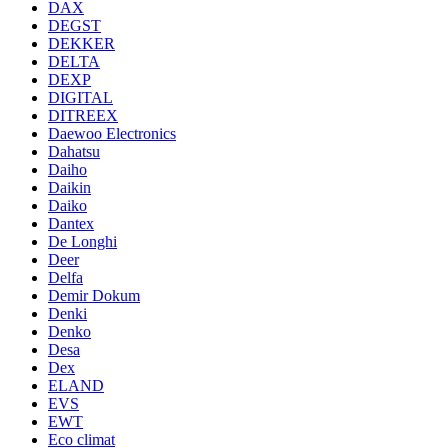
DAX
DEGST
DEKKER
DELTA
DEXP
DIGITAL
DITREEX
Daewoo Electronics
Dahatsu
Daiho
Daikin
Daiko
Dantex
De Longhi
Deer
Delfa
Demir Dokum
Denki
Denko
Desa
Dex
ELAND
EVS
EWT
Eco climat