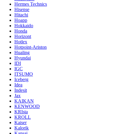
Hermes Technics
Hisense
Hitachi
Hoapp
Hokkaido
Honda
Horizont
Hotlex
Hotpoint-Ariston
Hualing
Hyundai
IDI
IGC
ITSUMO
Iceberg
Idea
Indesit
Jax
KAIKAN
KENWOOD
KRIsta
KROLL
Kaiser
Kalorik
Kansai