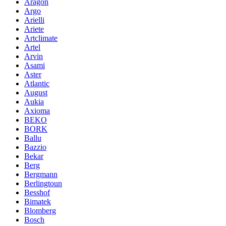
Aragon
Argo
Arielli
Ariete
Artclimate
Artel
Arvin
Asami
Aster
Atlantic
August
Aukia
Axioma
BEKO
BORK
Ballu
Bazzio
Bekar
Berg
Bergmann
Berlingtoun
Besshof
Bimatek
Blomberg
Bosch