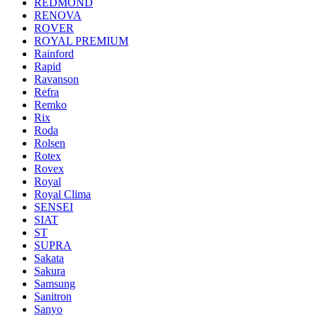
REDMOND
RENOVA
ROVER
ROYAL PREMIUM
Rainford
Rapid
Ravanson
Refra
Remko
Rix
Roda
Rolsen
Rotex
Rovex
Royal
Royal Clima
SENSEI
SIAT
ST
SUPRA
Sakata
Sakura
Samsung
Sanitron
Sanyo