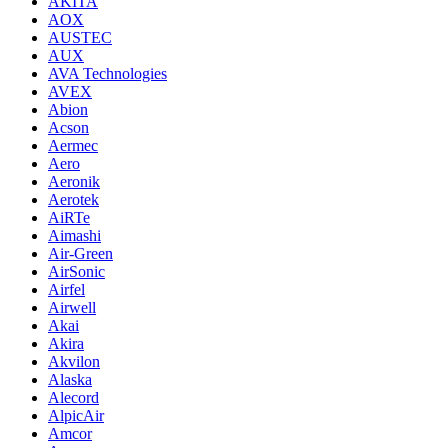
AKITA
AOX
AUSTEC
AUX
AVA Technologies
AVEX
Abion
Acson
Aermec
Aero
Aeronik
Aerotek
AiRTe
Aimashi
Air-Green
AirSonic
Airfel
Airwell
Akai
Akira
Akvilon
Alaska
Alecord
AlpicAir
Amcor