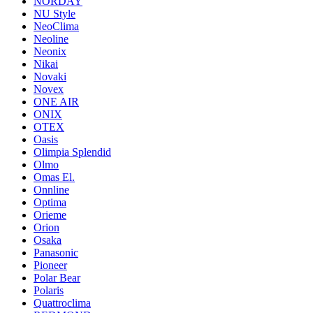
NORDAY
NU Style
NeoClima
Neoline
Neonix
Nikai
Novaki
Novex
ONE AIR
ONIX
OTEX
Oasis
Olimpia Splendid
Olmo
Omas El.
Onnline
Optima
Orieme
Orion
Osaka
Panasonic
Pioneer
Polar Bear
Polaris
Quattroclima