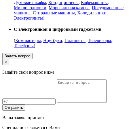
Духовые шкафы
,
Кондиционеры
,
Кофемашины
,
Микроволновки
,
Морозильная камера
,
Посудомоечные
машины
,
Стиральные машины
,
Холодильники
,
Электроплиты
)
С электроникой и цифровыми гаджетами
(
Компьютеры
,
Ноутбуки
,
Планшеты
,
Телевизоры
,
Телефоны
)
Задать вопрос
×
Задайте свой вопрос ниже
Отправить
Ваша заявка принята
Специалист свяжется с Вами