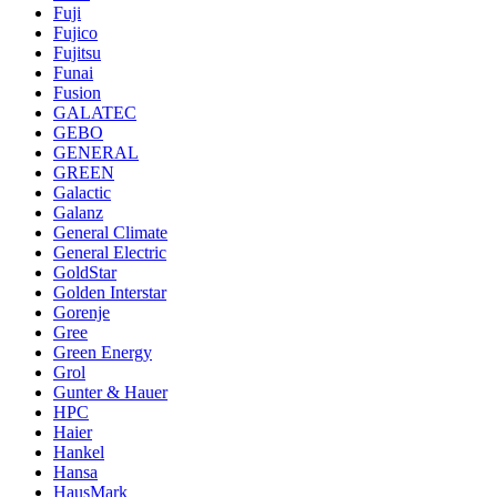
Fuji
Fujico
Fujitsu
Funai
Fusion
GALATEC
GEBO
GENERAL
GREEN
Galactic
Galanz
General Climate
General Electric
GoldStar
Golden Interstar
Gorenje
Gree
Green Energy
Grol
Gunter & Hauer
HPC
Haier
Hankel
Hansa
HausMark