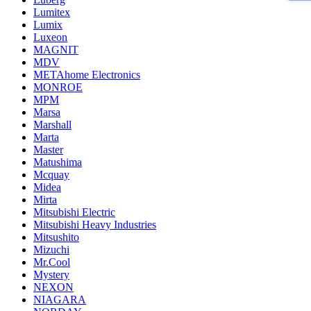
Lumitex
Lumix
Luxeon
MAGNIT
MDV
METAhome Electronics
MONROE
MPM
Marsa
Marshall
Marta
Master
Matushima
Mcquay
Midea
Mirta
Mitsubishi Electric
Mitsubishi Heavy Industries
Mitsushito
Mizuchi
Mr.Cool
Mystery
NEXON
NIAGARA