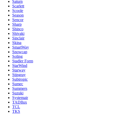
Saturn
Scarlett
Scoole
Season
Sencor
Sharp
Shinco
Shivaki
Sinclair
Skina
SmartWay
Snowcap
Soling
Stadler Form
StarWind
Starway
Stingray
Subtropic
Sumec
Summers
Suzuki
Systemair
TADIlux
TCL
TKS