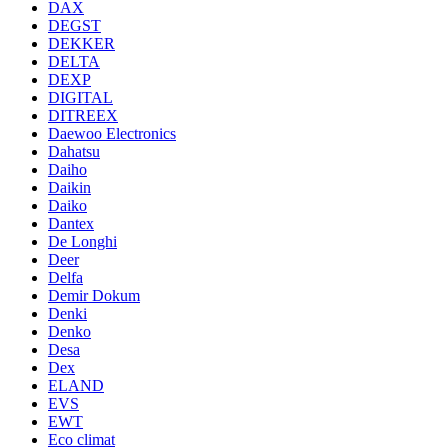
DAX
DEGST
DEKKER
DELTA
DEXP
DIGITAL
DITREEX
Daewoo Electronics
Dahatsu
Daiho
Daikin
Daiko
Dantex
De Longhi
Deer
Delfa
Demir Dokum
Denki
Denko
Desa
Dex
ELAND
EVS
EWT
Eco climat