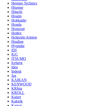
Hermes Technics
Hisense
Hitachi
Hoapp
Hokkaido
Honda
Horizont
Hotlex
Hotpoint-Ariston
Hualing
Hyundai
IDI
IGC
ITSUMO
Iceberg
Idea
Indesit
Jax
KAIKAN
KENWOOD
KRIsta
KROLL
Kaiser
Kalorik
Kansai