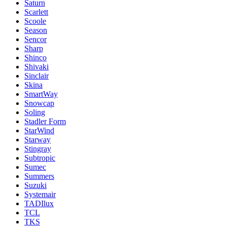
Saturn
Scarlett
Scoole
Season
Sencor
Sharp
Shinco
Shivaki
Sinclair
Skina
SmartWay
Snowcap
Soling
Stadler Form
StarWind
Starway
Stingray
Subtropic
Sumec
Summers
Suzuki
Systemair
TADIlux
TCL
TKS