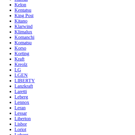
Kelon
Kentatsu
King Post
Kitano
Klarwind
Klimalux
Komanchi
Komatsu
Korso
Korting
Kraft
Kreolz
LG
LGEN
LIBERTY
Lanzkraft
Laretti
Leberg
Lennox
Leran
Lessar
Liberton
Lisbor
Loriot
Luberg