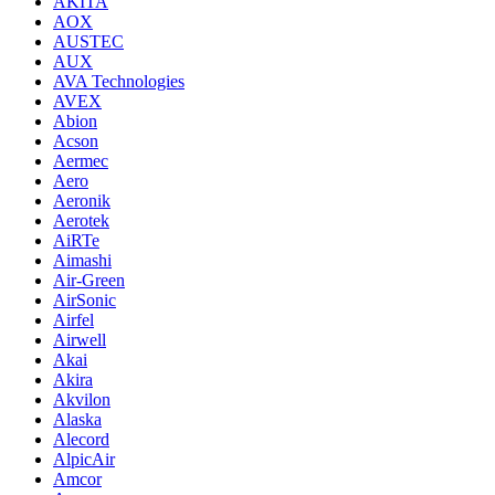
AKITA
AOX
AUSTEC
AUX
AVA Technologies
AVEX
Abion
Acson
Aermec
Aero
Aeronik
Aerotek
AiRTe
Aimashi
Air-Green
AirSonic
Airfel
Airwell
Akai
Akira
Akvilon
Alaska
Alecord
AlpicAir
Amcor