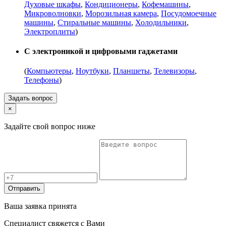
Духовые шкафы
,
Кондиционеры
,
Кофемашины
,
Микроволновки
,
Морозильная камера
,
Посудомоечные
машины
,
Стиральные машины
,
Холодильники
,
Электроплиты
)
С электроникой и цифровыми гаджетами
(
Компьютеры
,
Ноутбуки
,
Планшеты
,
Телевизоры
,
Телефоны
)
Задать вопрос
×
Задайте свой вопрос ниже
Отправить
Ваша заявка принята
Специалист свяжется с Вами