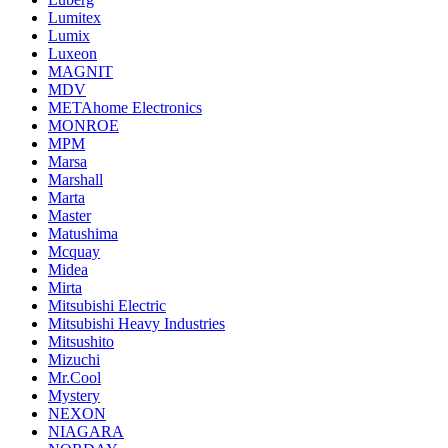
Lumitex
Lumix
Luxeon
MAGNIT
MDV
METAhome Electronics
MONROE
MPM
Marsa
Marshall
Marta
Master
Matushima
Mcquay
Midea
Mirta
Mitsubishi Electric
Mitsubishi Heavy Industries
Mitsushito
Mizuchi
Mr.Cool
Mystery
NEXON
NIAGARA