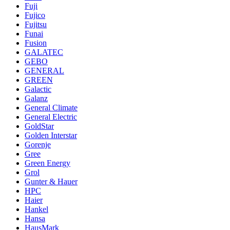
Fuji
Fujico
Fujitsu
Funai
Fusion
GALATEC
GEBO
GENERAL
GREEN
Galactic
Galanz
General Climate
General Electric
GoldStar
Golden Interstar
Gorenje
Gree
Green Energy
Grol
Gunter & Hauer
HPC
Haier
Hankel
Hansa
HausMark