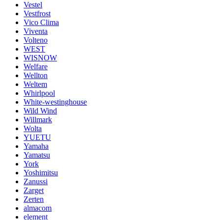
Vestel
Vestfrost
Vico Clima
Viventa
Volteno
WEST
WISNOW
Welfare
Wellton
Weltem
Whirlpool
White-westinghouse
Wild Wind
Willmark
Wolta
YUETU
Yamaha
Yamatsu
York
Yoshimitsu
Zanussi
Zarget
Zerten
almacom
element