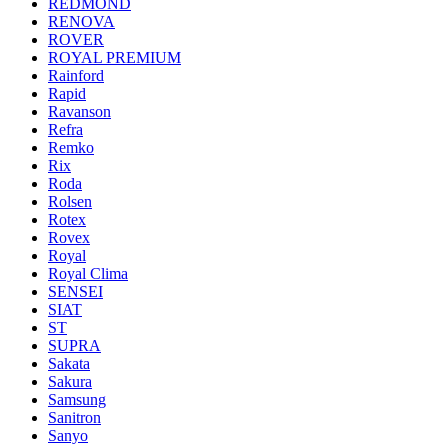
REDMOND
RENOVA
ROVER
ROYAL PREMIUM
Rainford
Rapid
Ravanson
Refra
Remko
Rix
Roda
Rolsen
Rotex
Rovex
Royal
Royal Clima
SENSEI
SIAT
ST
SUPRA
Sakata
Sakura
Samsung
Sanitron
Sanyo