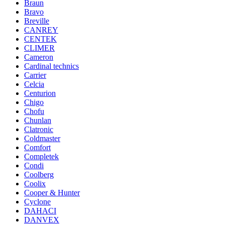
Braun
Bravo
Breville
CANREY
CENTEK
CLIMER
Cameron
Cardinal technics
Carrier
Celcia
Centurion
Chigo
Chofu
Chunlan
Clatronic
Coldmaster
Comfort
Completek
Condi
Coolberg
Coolix
Cooper & Hunter
Cyclone
DAHACI
DANVEX