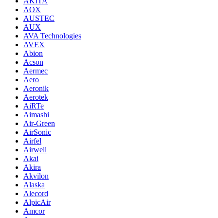
AKITA
AOX
AUSTEC
AUX
AVA Technologies
AVEX
Abion
Acson
Aermec
Aero
Aeronik
Aerotek
AiRTe
Aimashi
Air-Green
AirSonic
Airfel
Airwell
Akai
Akira
Akvilon
Alaska
Alecord
AlpicAir
Amcor