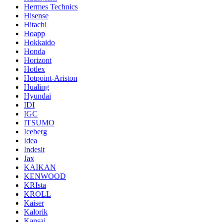
Hermes Technics
Hisense
Hitachi
Hoapp
Hokkaido
Honda
Horizont
Hotlex
Hotpoint-Ariston
Hualing
Hyundai
IDI
IGC
ITSUMO
Iceberg
Idea
Indesit
Jax
KAIKAN
KENWOOD
KRIsta
KROLL
Kaiser
Kalorik
Kansai