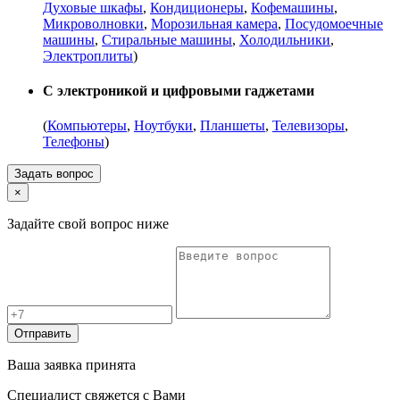
Духовые шкафы
,
Кондиционеры
,
Кофемашины
,
Микроволновки
,
Морозильная камера
,
Посудомоечные
машины
,
Стиральные машины
,
Холодильники
,
Электроплиты
)
С электроникой и цифровыми гаджетами
(
Компьютеры
,
Ноутбуки
,
Планшеты
,
Телевизоры
,
Телефоны
)
Задать вопрос
×
Задайте свой вопрос ниже
Отправить
Ваша заявка принята
Специалист свяжется с Вами