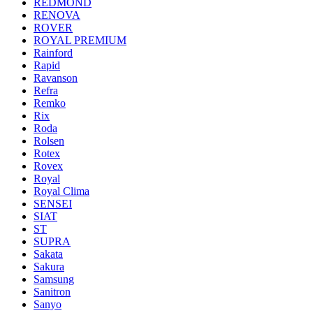
REDMOND
RENOVA
ROVER
ROYAL PREMIUM
Rainford
Rapid
Ravanson
Refra
Remko
Rix
Roda
Rolsen
Rotex
Rovex
Royal
Royal Clima
SENSEI
SIAT
ST
SUPRA
Sakata
Sakura
Samsung
Sanitron
Sanyo