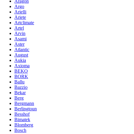
Aragon
Argo
Arielli
Ariete
Artclimate
Artel
Arvin
Asami
Aster
Atlantic
August
Aukia
Axioma
BEKO
BORK
Ballu
Bazzio
Bekar
Berg
Bergmann
Berlingtoun
Besshof
Bimatek
Blomberg
Bosch