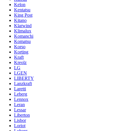
Kelon
Kentatsu
King Post
Kitano
Klarwind
Klimalux
Komanchi
Komatsu
Korso
Korting
Kraft
Kreolz
LG
LGEN
LIBERTY
Lanzkraft
Laretti
Leberg
Lennox
Leran
Lessar
Liberton
Lisbor
Loriot
Luberg