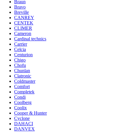
Braun
Bravo
Breville
CANREY
CENTEK
CLIMER
Cameron
Cardinal technics
Carrier
Celcia
Centurion
Chigo
Chofu
Chunlan
Clatronic
Coldmaster
Comfort
Completek
Condi
Coolberg
Coolix
Cooper & Hunter
Cyclone
DAHACI
DANVEX