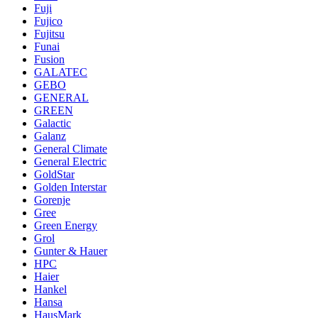
Fuji
Fujico
Fujitsu
Funai
Fusion
GALATEC
GEBO
GENERAL
GREEN
Galactic
Galanz
General Climate
General Electric
GoldStar
Golden Interstar
Gorenje
Gree
Green Energy
Grol
Gunter & Hauer
HPC
Haier
Hankel
Hansa
HausMark