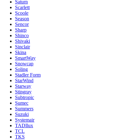
Saturn
Scarlett
Scoole
Season
Sencor
Sharp
Shinco
Shivaki
Sinclair
Skina
SmartWay
Snowcap
Soling
Stadler Form
StarWind
Starway
Stingray
Subtropic
Sumec
Summers
Suzuki
Systemair
TADIlux
TCL
TKS