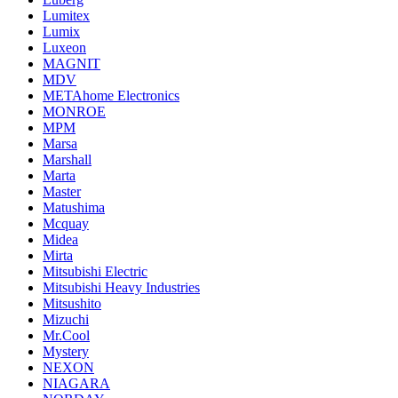
Lumitex
Lumix
Luxeon
MAGNIT
MDV
METAhome Electronics
MONROE
MPM
Marsa
Marshall
Marta
Master
Matushima
Mcquay
Midea
Mirta
Mitsubishi Electric
Mitsubishi Heavy Industries
Mitsushito
Mizuchi
Mr.Cool
Mystery
NEXON
NIAGARA