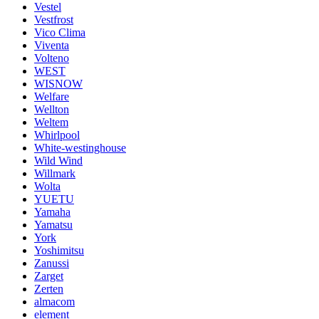
Vestel
Vestfrost
Vico Clima
Viventa
Volteno
WEST
WISNOW
Welfare
Wellton
Weltem
Whirlpool
White-westinghouse
Wild Wind
Willmark
Wolta
YUETU
Yamaha
Yamatsu
York
Yoshimitsu
Zanussi
Zarget
Zerten
almacom
element