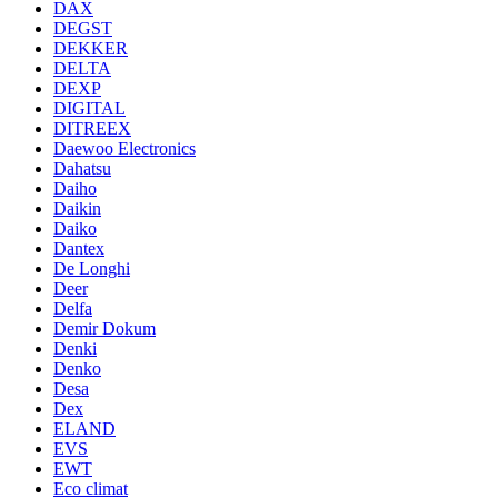
DAX
DEGST
DEKKER
DELTA
DEXP
DIGITAL
DITREEX
Daewoo Electronics
Dahatsu
Daiho
Daikin
Daiko
Dantex
De Longhi
Deer
Delfa
Demir Dokum
Denki
Denko
Desa
Dex
ELAND
EVS
EWT
Eco climat