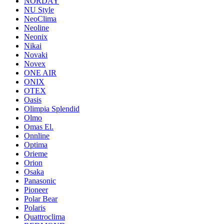
NORDAY
NU Style
NeoClima
Neoline
Neonix
Nikai
Novaki
Novex
ONE AIR
ONIX
OTEX
Oasis
Olimpia Splendid
Olmo
Omas El.
Onnline
Optima
Orieme
Orion
Osaka
Panasonic
Pioneer
Polar Bear
Polaris
Quattroclima